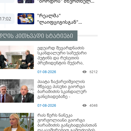
დღის კითხვადი სტატიები
ედუარდ შევარდნაძის
სკანდალური საჩუქარი
პუტინს და რუსეთის
პრეზიდენტის მუქარა,
რომელიც 6 წლის შემდეგ
07-08-2026
5212
აასრულა
პაატა ზაქარეიშვილის
მწვავე პასუხი გიორგი
ბარამიძის სკანდალურ
განცხადებაზე -
"ყველაფერი დეტალურად
07-08-2026
4046
ვიცი... კამანში მოკლული
ქართველები მე
რას წერს ნანუკა
გადმოვასვენე... ბარამიძე
ჟორჟოლიანი გიორგი
კი ტყუის"
ბარამიძის განცხადებასთან
დაკავშირებით გამოძიების