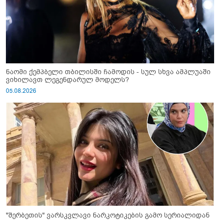
ნაომი ქემპბელი თბილისში ჩამოდის - სულ სხვა ამპლუაში
ვიხილავთ ლეგენდარულ მოდელს?
05.08.2026
"შერბეთის" ვარსკვლავი ნარკოტიკების გამო სერიალიდან