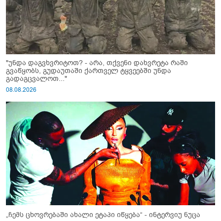
"უნდა დაგვხვრიტოთ? - არა, თქვენი დახვრეტა რაში
გვაწყობს, გუდაუთაში ქართველ ტყვეებში უნდა
გადაგცვალოთ..."
08.08.2026
„ჩემს ცხოვრებაში ახალი ეტაპი იწყება“ - ინტერვიუ ნუცა