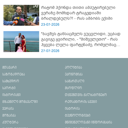
რატომ ჰქონდა თითი ამპუტირებული
ვერაზე მომხდარ ტრაგედიაში
ბრალდებულს?! - რას ამბობს ექიმი
23-07-2026
"ბავშვს ტანსაცმელს ვუცვლიდი, უცბად
გავიგე ყვირილი, - "მიშველეთო" - რას
ჰყვება ლელა ფარტენაძე, რომელმაც
ბათუმში 16 წლის ბიჭი ზღვაში
27-07-2026
დახრჩობას გადაარჩინა
მთავარი
პოლიტიკა
საზოგადოება
ეკონომიკა
სამხედრო
სამართალი
სპორტი
მსოფლიო
ისტორიანი
თქვენთვის ქალბატონებო
გზავნილი მომავალში
რედაქტორის სვეტი
ვერსია
ისტორია
მოზაიკა
ტექნოლოგიები
კულტურა
მნიშვნელოვანი ინფორმაცია