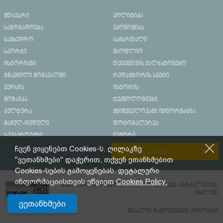
მთავარი
პოლიტიკა
საზოგადოება
ეკონომიკა
სამხედრო
სამართალი
სპორტი
მსოფლიო
ისტორიანი
თქვენთვის ქალბატონებო
გზავნილი მომავალში
რედაქტორის სვეტი
ვერსია
ისტორია
მოზაიკა
ტექნოლოგიები
კულტურა
მნიშვნელოვანი ინფორმაცია
მამულ-დედული
ფოტოგალერეა
სპეცპროექტი
იუმორი
ჩვენ ვიყენებთ Cookies-ს. ღილაკზე
რეკლამა საიტზე
"ვეთანხმები" დაჭერით, თქვენ ეთანხმებით
Cookies-სების გამოყენებას. დეტალური
ინფორმაციისთვის ეწვიეთ
Cookies Policy.
მასალების გადაბეჭდვა/რეპროდუცირება აკრძალულია,
იხილეთ
ვეთანხმები
მასალის გამოყენების პირობები