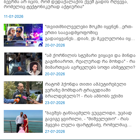
ბევრმა არ იცის, რომ დედაქალაქის ქვეშ გადის რღვევა,
რომელიც ტექტონიკურად აქტიურია"
11-07-2026
"თვითმხილველები შოკში იყვნენ...ერთ-
ერთი საავადმყოფოშიც
გადაიყვანეს...დიახ, ეს მკვლელობა იყო"
- გორში დატრიალებული ტრაგედიის
20-07-2026
ახალი დეტალები
"ამ ქორწილის სტუმარი ვიყავი და მინდა
გაგიზიაროთ, რეალურად რა მოხდა" - რა
მიმართვას ავრცელებს სოფი ახმეტელი?
20-07-2026
რატომ ჰქონდა თითი ამპუტირებული
ვერაზე მომხდარ ტრაგედიაში
ბრალდებულს?! - რას ამბობს ექიმი
23-07-2026
"ბავშვს ტანსაცმელს ვუცვლიდი, უცბად
გავიგე ყვირილი, - "მიშველეთო" - რას
ჰყვება ლელა ფარტენაძე, რომელმაც
ბათუმში 16 წლის ბიჭი ზღვაში
27-07-2026
დახრჩობას გადაარჩინა