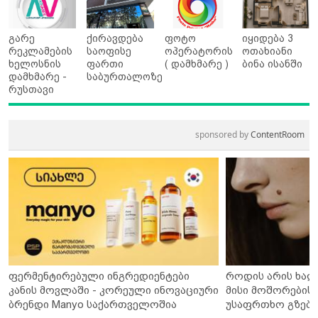
გარე
ქირავდება
ფოტო
იყიდება 3
რეკლამების
საოფისე
ოპერატორის
ოთახიანი
ხელოსნის
ფართი
( დამხმარე )
ბინა ისანში
დამხმარე -
საბურთალოზე
რუსთავი
sponsored by
ContentRoom
ფერმენტირებული ინგრედიენტები
როდის არის ხალ
კანის მოვლაში - კორეული ინოვაციური
მისი მოშორების 
ბრენდი Manyo საქართველოშია
უსაფრთხო გზები