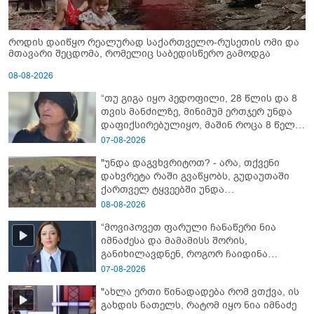
როდის დაიწყო რეალურად საქართველო-რუსეთის ომი და
მთავარი შეცდომა, რომელიც საბედისწერო გამოდგა
08-08-2026
“თუ გიგა იყო პედოფილი, 28 წლის და 8
თვის მანძილზე, მინიმუმ ერთჯერ უნდა
დაფიქსირებულიყო, მაშინ როცა 8 წელი
ამზადებდა მოსწავლეებს! - იპოვონ ერთი
07-08-2026
გოგონა, ვისაც გიგა სექსუალურად
"უნდა დაგვხვრიტოთ? - არა, თქვენი
ავიწროებდა” - ეკა კუპატაძე
დახვრეტა რაში გვაწყობს, გუდაუთაში
ქართველ ტყვეებში უნდა
გადაგცვალოთ..."
08-08-2026
“მოვიპოვეთ ფარული ჩანაწერი ნია
იმნაძესა და მამამისს შორის,
განიხილავდნენ, როგორ ჩაიდინა
გაბაშვილმა დანაშაული” - რას ამბობს
07-08-2026
გიგა ავალიანის საქმის პროკურორი?
"ახლა ერთი წინადადება რომ ვთქვა, ის
გახდის ნათელს, რატომ იყო ნია იმნაძე