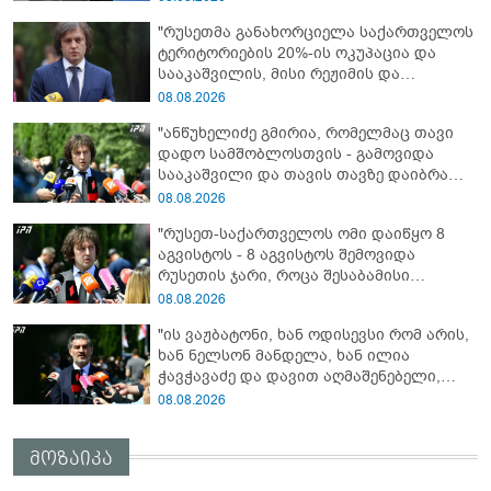
პატრიოტული ძალა რომ ყოფილიყო, თუ
"რუსეთმა განახორციელა საქართველოს
2008 წლის ომი თუ არ იქნებოდა, დიდი
ტერიტორიების 20%-ის ოკუპაცია და
ალბათობით, არც უკრაინის ომი
სააკაშვილის, მისი რეჟიმის და
იქნებოდა"
„ნაცმოძრაობის“ ღალატი ვერანაირად
08.08.2026
ვერ გადაფარავს ამ დანაშაულს, ეს იყო
"ანწუხელიძე გმირია, რომელმაც თავი
დანაშაული ჩვენი სახელმწიფოს წინაშე"
დადო სამშობლოსთვის - გამოვიდა
სააკაშვილი და თავის თავზე დაიბრალა
ანწუხელიძის გმირობა, სამარცხვინო
08.08.2026
სიტყვები თქვა, თითქოს,
"რუსეთ-საქართველოს ომი დაიწყო 8
სააკაშვილისთვის შეგინებას თუ რაღაც
აგვისტოს - 8 აგვისტოს შემოვიდა
ამგვარს სთხოვდნენ მას"
რუსეთის ჯარი, როცა შესაბამისი
განცხადება გააკეთა რუსეთის
08.08.2026
მაშინდელმა პრეზიდენტმა - 7 აგვისტოს
"ის ვაჟბატონი, ხან ოდისევსი რომ არის,
რაც მოხდა, ეს იყო ის, რომ სააკაშვილის
ხან ნელსონ მანდელა, ხან ილია
რეჟიმმა დაბომბა ცხინვალი"
ჭავჭავაძე და დავით აღმაშენებელი,
სინამდვილეში, ერთი საცოდავი,
08.08.2026
მხდალი პიროვნებაა"
მოზაიკა