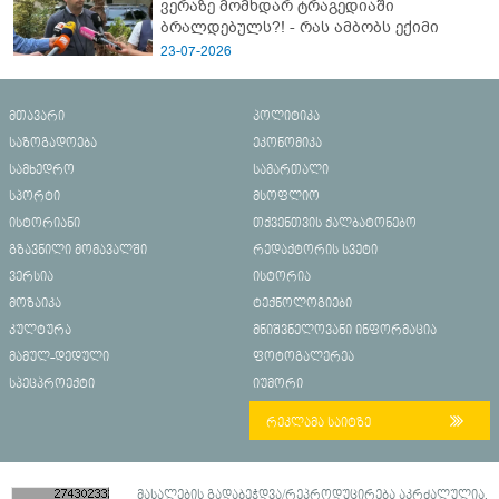
ვერაზე მომხდარ ტრაგედიაში
ბრალდებულს?! - რას ამბობს ექიმი
23-07-2026
მთავარი
პოლიტიკა
საზოგადოება
ეკონომიკა
სამხედრო
სამართალი
სპორტი
მსოფლიო
ისტორიანი
თქვენთვის ქალბატონებო
გზავნილი მომავალში
რედაქტორის სვეტი
ვერსია
ისტორია
მოზაიკა
ტექნოლოგიები
კულტურა
მნიშვნელოვანი ინფორმაცია
მამულ-დედული
ფოტოგალერეა
სპეცპროექტი
იუმორი
რეკლამა საიტზე
მასალების გადაბეჭდვა/რეპროდუცირება აკრძალულია,