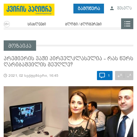
გამოწერა
შესვლა
სიახლეები
ბლოგი / ბლოგერები
მოზაიკა
პრემიერის ვაჟი პირველკლასელია - რას წერს
ღა­რი­ბაშ­ვი­ლის მე­უღ­ლე?
A
A
+
−
2021, 02 სექტემბერი, 16:45
1