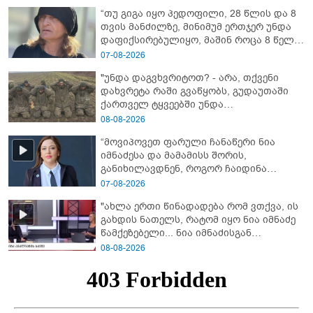
“თუ გიგა იყო პედოფილი, 28 წლის და 8
თვის მანძილზე, მინიმუმ ერთჯერ უნდა
დაფიქსირებულიყო, მაშინ როცა 8 წელი
ამზადებდა მოსწავლეებს! - იპოვონ ერთი
07-08-2026
გოგონა, ვისაც გიგა სექსუალურად
"უნდა დაგვხვრიტოთ? - არა, თქვენი
ავიწროებდა” - ეკა კუპატაძე
დახვრეტა რაში გვაწყობს, გუდაუთაში
ქართველ ტყვეებში უნდა
გადაგცვალოთ..."
08-08-2026
“მოვიპოვეთ ფარული ჩანაწერი ნია
იმნაძესა და მამამისს შორის,
განიხილავდნენ, როგორ ჩაიდინა
გაბაშვილმა დანაშაული” - რას ამბობს
07-08-2026
გიგა ავალიანის საქმის პროკურორი?
"ახლა ერთი წინადადება რომ ვთქვა, ის
გახდის ნათელს, რატომ იყო ნია იმნაძე
წამქეზებელი... ნია იმნაძისგან
გამოსული ინფორმაციაა ეს" - რას
08-08-2026
ამბობს ეკა კუპატაძე