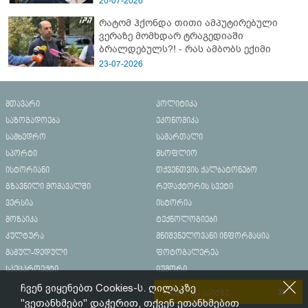
20-07-2026
რატომ ჰქონდა თითი ამპუტირებული
ვერაზე მომხდარ ტრაგედიაში
ბრალდებულს?! - რას ამბობს ექიმი
23-07-2026
მთავარი
პოლიტიკა
საზოგადოება
ეკონომიკა
სამხედრო
სამართალი
სპორტი
მსოფლიო
ისტორიანი
თქვენთვის ქალბატონებო
გზავნილი მომავალში
რედაქტორის სვეტი
ვერსია
ისტორია
მოზაიკა
ტექნოლოგიები
კულტურა
მნიშვნელოვანი ინფორმაცია
მამულ-დედული
ფოტოგალერეა
სპეცპროექტი
იუმორი
ჩვენ ვიყენებთ Cookies-ს. ღილაკზე
რეკლამა საიტზე
"ვეთანხმები" დაჭერით, თქვენ ეთანხმებით