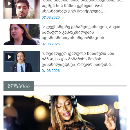
"მამა ამბობს, რომ არასწორად მოიქცა,
ავალიანის დედა
თუმცა ნია მამას ეუბნება, რომ
სხვანაირად ვერ მოიქცეოდა,
თანამედროვე ეპოქაში სხვანაირად
07.08.2026
ხდება, საქციელს ამართლებს" - რა
“ალექსანდრე გაბაშვილისთვის, ასეთი
დეტალებზე საუბრობს გიგა ავალიანის
წარსული გამოცდილების
საქმის პროკურორი?
ადამიანისთვის ინფორმაციის
მიწოდება, რომ მასწავლებელი
07.08.2026
სექსუალურად ავიწროებდა,
“მოვიპოვეთ ფარული ჩანაწერი ნია
ფაქტობრივად, წაქეზება იყო” -
იმნაძესა და მამამისს შორის,
პროკურორი ნია იმნაძეზე
განიხილავდნენ, როგორ ჩაიდინა
გაბაშვილმა დანაშაული” - რას ამბობს
07.08.2026
გიგა ავალიანის საქმის პროკურორი?
მოზაიკა