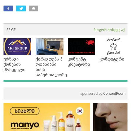
SS.GE
როგორ მოხვდე აქ
უძრავი
ქირავდება 3
კონტენტ
კონდიტერი
ქონების
ოთახიანი
კრეატორი
მრჩეველი
ბინა
საბურთალოზე
sponsored by
ContentRoom