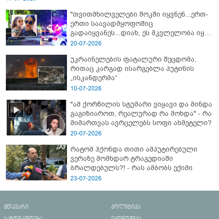
"თვითმხილველები შოკში იყვნენ...ერთ-
ერთი საავადმყოფოშიც
გადაიყვანეს...დიახ, ეს მკვლელობა იყო"
- გორში დატრიალებული ტრაგედიის
20-07-2026
ახალი დეტალები
უკრაინელების ფატალური შეცდომა,
რითაც კარგად ისარგებლა პუტინის
„ისკანდერმა“
10-07-2026
"ამ ქორწილის სტუმარი ვიყავი და მინდა
გაგიზიაროთ, რეალურად რა მოხდა" - რა
მიმართვას ავრცელებს სოფი ახმეტელი?
20-07-2026
რატომ ჰქონდა თითი ამპუტირებული
ვერაზე მომხდარ ტრაგედიაში
ბრალდებულს?! - რას ამბობს ექიმი
23-07-2026
მთავარი
პოლიტიკა