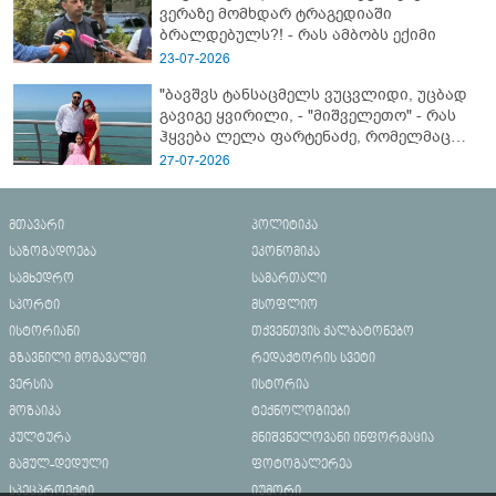
ვერაზე მომხდარ ტრაგედიაში
ბრალდებულს?! - რას ამბობს ექიმი
23-07-2026
"ბავშვს ტანსაცმელს ვუცვლიდი, უცბად
გავიგე ყვირილი, - "მიშველეთო" - რას
ჰყვება ლელა ფარტენაძე, რომელმაც
ბათუმში 16 წლის ბიჭი ზღვაში
27-07-2026
დახრჩობას გადაარჩინა
მთავარი
პოლიტიკა
საზოგადოება
ეკონომიკა
სამხედრო
სამართალი
სპორტი
მსოფლიო
ისტორიანი
თქვენთვის ქალბატონებო
გზავნილი მომავალში
რედაქტორის სვეტი
ვერსია
ისტორია
მოზაიკა
ტექნოლოგიები
კულტურა
მნიშვნელოვანი ინფორმაცია
მამულ-დედული
ფოტოგალერეა
სპეცპროექტი
იუმორი