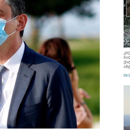
კი
ბა
ქა
ან
05.