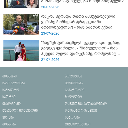
მიმართვას ავრცელებს სოფი ახმეტელი?
20-07-2026
რატომ ჰქონდა თითი ამპუტირებული
ვერაზე მომხდარ ტრაგედიაში
ბრალდებულს?! - რას ამბობს ექიმი
23-07-2026
"ბავშვს ტანსაცმელს ვუცვლიდი, უცბად
გავიგე ყვირილი, - "მიშველეთო" - რას
ჰყვება ლელა ფარტენაძე, რომელმაც
ბათუმში 16 წლის ბიჭი ზღვაში
27-07-2026
დახრჩობას გადაარჩინა
მთავარი
პოლიტიკა
საზოგადოება
ეკონომიკა
სამხედრო
სამართალი
სპორტი
მსოფლიო
ისტორიანი
თქვენთვის ქალბატონებო
გზავნილი მომავალში
რედაქტორის სვეტი
ვერსია
ისტორია
მოზაიკა
ტექნოლოგიები