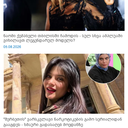
ნაომი ქემპბელი თბილისში ჩამოდის - სულ სხვა ამპლუაში
ვიხილავთ ლეგენდარულ მოდელს?
05.08.2026
"შერბეთის" ვარსკვლავი ნარკოტიკების გამო სერიალიდან
გააგდეს - ხმაური გადასაღებ მოედანზე