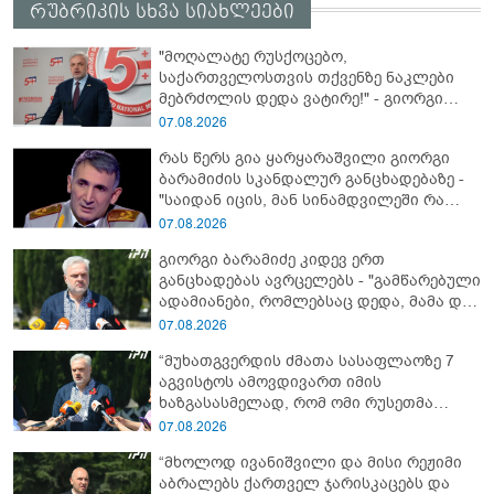
რუბრიკის სხვა სიახლეები
"მოღალატე რუსქოცებო,
საქართველოსთვის თქვენზე ნაკლები
მებრძოლის დედა ვატირე!" - გიორგი
ბარამიძე
07.08.2026
რას წერს გია ყარყარაშვილი გიორგი
ბარამიძის სკანდალურ განცხადებაზე -
"საიდან იცის, მან სინამდვილეში რა
ხდებოდა, როცა ის აფხაზეთის ომში, თუ
07.08.2026
არ ვცდები სამჯერ არის ნამყოფი"
გიორგი ბარამიძე კიდევ ერთ
განცხადებას ავრცელებს - "გამწარებული
ადამიანები, რომლებსაც დედა, მამა და
ახლობლები მოუკლეს, ბრძოლისას
07.08.2026
ტყვეებს არ იყვანდნენ და კლავდნენ..."
“მუხათგვერდის ძმათა სასაფლაოზე 7
აგვისტოს ამოვდივართ იმის
ხაზგასასმელად, რომ ომი რუსეთმა
დაიწყო...“ - გიორგი ბარამიძე
07.08.2026
“მხოლოდ ივანიშვილი და მისი რეჟიმი
აბრალებს ქართველ ჯარისკაცებს და