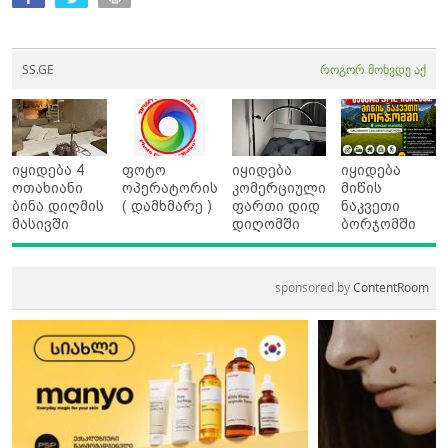
SS.GE
როგორ მოხვდე აქ
იყიდება 4
ფოტო
იყიდება
იყიდება
ოთახიანი
ოპერატორის
კომერციული
მიწის
ბინა დიღმის
( დამხმარე )
ფართი დიდ
ნაკვეთი
მასივში
დიღომში
ბორჯომში
sponsored by
ContentRoom