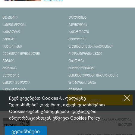
23-07-2026
მთავარი
პოლიტიკა
საზოგადოება
ეკონომიკა
სამხედრო
სამართალი
სპორტი
მსოფლიო
ისტორიანი
თქვენთვის ქალბატონებო
გზავნილი მომავალში
რედაქტორის სვეტი
ვერსია
ისტორია
მოზაიკა
ტექნოლოგიები
კულტურა
მნიშვნელოვანი ინფორმაცია
მამულ-დედული
ფოტოგალერეა
სპეცპროექტი
იუმორი
ჩვენ ვიყენებთ Cookies-ს. ღილაკზე
რეკლამა საიტზე
"ვეთანხმები" დაჭერით, თქვენ ეთანხმებით
Cookies-სების გამოყენებას. დეტალური
ინფორმაციისთვის ეწვიეთ
Cookies Policy.
მასალების გადაბეჭდვა/რეპროდუცირება აკრძალულია,
იხილეთ
ვეთანხმები