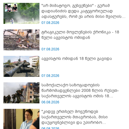
"არ მიმატოვო, გეხვეწები" - გუ­რა­მ
დადიანიძის დედა კა­ტე­გო­რი­უ­ლად
ადას­ტუ­რებს, რომ ეს არის მისი შვი­ლის
ხმა
07.08.2026
ტრაგიკული მოვლენების ქრონიკა - 18
წელი აგვისტოს ომიდან
07.08.2026
აგვისტოს ომიდან 18 წელი გავიდა
07.08.2026
სამოქალაქო საზოგადოების
წარმომადგენლები 2008 წლის რუსეთ-
საქართველოს აგვისტოს ომის 18
წლისთავთან დაკავშირებით ერთობლივ
06.08.2026
განცხადებას ავრცელებენ
"კიდევ ერთხელ მოვუწოდებ
საქართველოს მთავრობას, მისი
დაუყოვნებლივი და უპირობო
გათავისუფლებისკენ" - რას წერს ეუთო-ს
06.08.2026