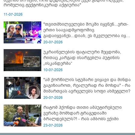
ბევრმა არ იცის, რომ დედაქალაქის ქვეშ გადის რღვევა,
რომელიც ტექტონიკურად აქტიურია"
11-07-2026
"თვითმხილველები შოკში იყვნენ...ერთ-
ერთი საავადმყოფოშიც
გადაიყვანეს...დიახ, ეს მკვლელობა იყო"
- გორში დატრიალებული ტრაგედიის
20-07-2026
ახალი დეტალები
უკრაინელების ფატალური შეცდომა,
რითაც კარგად ისარგებლა პუტინის
„ისკანდერმა“
10-07-2026
"ამ ქორწილის სტუმარი ვიყავი და მინდა
გაგიზიაროთ, რეალურად რა მოხდა" - რა
მიმართვას ავრცელებს სოფი ახმეტელი?
20-07-2026
რატომ ჰქონდა თითი ამპუტირებული
ვერაზე მომხდარ ტრაგედიაში
ბრალდებულს?! - რას ამბობს ექიმი
23-07-2026