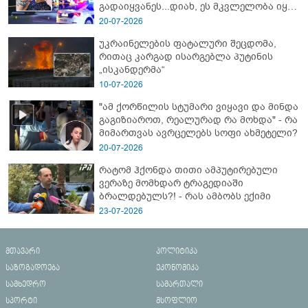
გადაიყვანეს...დიახ, ეს მკვლელობა იყო"
- გორში დატრიალებული ტრაგედიის
20-07-2026
ახალი დეტალები
უკრაინელების ფატალური შეცდომა,
რითაც კარგად ისარგებლა პუტინის
„ისკანდერმა“
10-07-2026
"ამ ქორწილის სტუმარი ვიყავი და მინდა
გაგიზიაროთ, რეალურად რა მოხდა" - რა
მიმართვას ავრცელებს სოფი ახმეტელი?
20-07-2026
რატომ ჰქონდა თითი ამპუტირებული
ვერაზე მომხდარ ტრაგედიაში
ბრალდებულს?! - რას ამბობს ექიმი
23-07-2026
მთავარი
პოლიტიკა
საზოგადოება
ეკონომიკა
სამხედრო
სამართალი
სპორტი
მსოფლიო