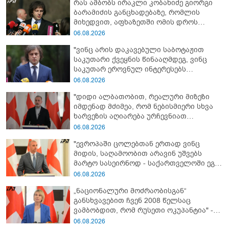
რას ამბობს ირაკლი კობახიძე გიორგი
ბარამიძის განცხადებაზე, რომლის
მიხედვით, აფხაზეთში ომის დროს
„ჩვენებს ტყვეები არ აჰყავდათ"
06.08.2026
"ვინც არის დაკავებული საბოტაჟით
საკუთარი ქვეყნის წინააღმდეგ, ვინც
საკუთარ ეროვნულ ინტერესებს
უპირისპირდება, ყველამ უნდა იცოდეს,
06.08.2026
რომ მათ მიაკითხავთ სამართალი" -
"დიდი ალბათობით, რეალური მიზეზი
ირაკლი კობახიძე
იმდენად მძიმეა, რომ ნებისმიერი სხვა
ხარვეზის აღიარება ურჩევნიათ
ნამდვილი მიზეზის გამოაშკარავებას" -
06.08.2026
გიორგი შარაშიძე ელექტროენერგიის
"ევროპაში ცოლებთან ერთად ვინც
გათიშვაზე
მიდის, საღამოობით არავინ უშვებს
მარტო სასეირნოდ - საქართველოში ეგ
პრობლემა არ არის!" - ლევან
06.08.2026
მაჭავარიანი
„ნაციონალური მოძრაობისგან“
განსხვავებით ჩვენ 2008 წელსაც
ვამბობდით, რომ რუსეთი ოკუპანტია" -
ნინო წილოსანი
06.08.2026