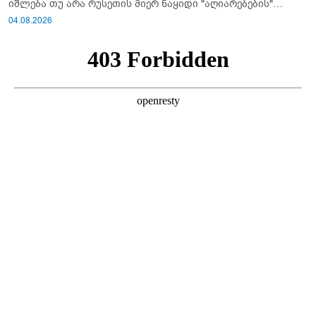
იშლება თუ არა რუსეთის მიერ ნაყიდი "აღიარებების"
სისტემა?!
04.08.2026