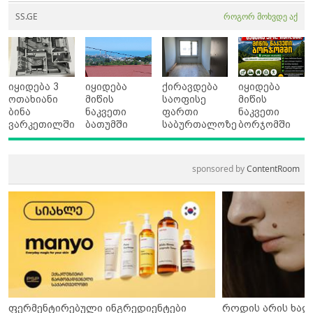
SS.GE
როგორ მოხვდე აქ
იყიდება 3
იყიდება
ქირავდება
იყიდება
ოთახიანი
მიწის
საოფისე
მიწის
ბინა
ნაკვეთი
ფართი
ნაკვეთი
ვარკეთილში
ბათუმში
საბურთალოზე
ბორჯომში
sponsored by
ContentRoom
ფერმენტირებული ინგრედიენტები
როდის არის ხალ