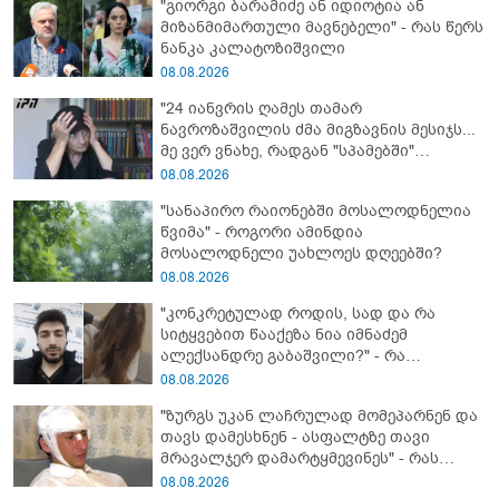
"გიორგი ბარამიძე ან იდიოტია ან
მიზანმიმართული მავნებელი" - რას წერს
ნანკა კალატოზიშვილი
08.08.2026
"24 იანვრის ღამეს თამარ
ნავროზაშვილის ძმა მიგზავნის მესიჯს...
მე ვერ ვნახე, რადგან "სპამებში"
ჩავარდა": რა მისწერა ნია იმნაძის ბიძამ
08.08.2026
ეკა კუპატაძეს? - გიგა ავალიანის დედა
"სანაპირო რაიონებში მოსალოდნელია
"სქრინს" აქვეყნებს
წვიმა" - როგორი ამინდია
მოსალოდნელი უახლოეს დღეებში?
08.08.2026
"კონკრეტულად როდის, სად და რა
სიტყვებით წააქეზა ნია იმნაძემ
ალექსანდრე გაბაშვილი?" - რა
მიმართვას ავრცელებს ნია იმნაძის
08.08.2026
ბებია?
"ზურგს უკან ლაჩრულად მომეპარნენ და
თავს დამესხნენ - ასფალტზე თავი
მრავალჯერ დამარტყმევინეს" - რას
ჰყვება კურიერი, რომელსაც
08.08.2026