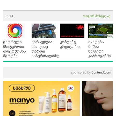
SS.GE
როგორ მოხვდე აქ
ციფრული
ქირავდება
კონტენტ
იყიდება
მხატვრობა
საოფისე
კრეატორი
მიწის
ფოტოშოპის
ფართი
ნაკვეთი
მცოდნე
საბურთალოზე
კაპროვანში
sponsored by
ContentRoom