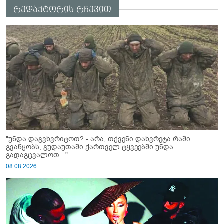
რედაქტორის რჩევით
"უნდა დაგვხვრიტოთ? - არა, თქვენი დახვრეტა რაში
გვაწყობს, გუდაუთაში ქართველ ტყვეებში უნდა
გადაგცვალოთ..."
08.08.2026