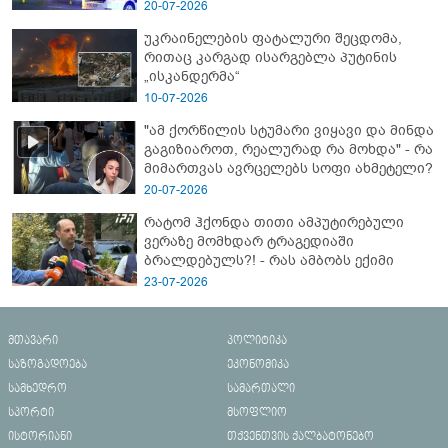
- გორში დატრიალებული ტრაგედიის
20-07-2026
ახალი დეტალები
უკრაინელების ფატალური შეცდომა,
რითაც კარგად ისარგებლა პუტინის
„ისკანდერმა“
10-07-2026
"ამ ქორწილის სტუმარი ვიყავი და მინდა
გაგიზიაროთ, რეალურად რა მოხდა" - რა
მიმართვას ავრცელებს სოფი ახმეტელი?
20-07-2026
რატომ ჰქონდა თითი ამპუტირებული
ვერაზე მომხდარ ტრაგედიაში
ბრალდებულს?! - რას ამბობს ექიმი
23-07-2026
მთავარი
პოლიტიკა
საზოგადოება
ეკონომიკა
სამხედრო
სამართალი
სპორტი
მსოფლიო
ისტორიანი
თქვენთვის ქალბატონებო