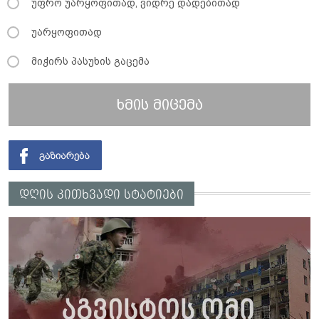
უფრო უარყოფითად, ვიდრე დადებითად
უარყოფითად
მიჭირს პასუხის გაცემა
ხმის მიცემა
დღის კითხვადი სტატიები