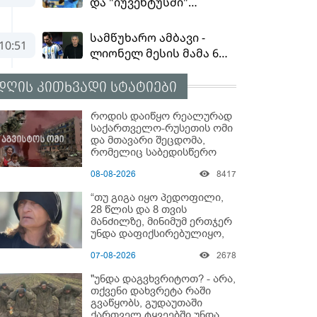
დღის კითხვადი სტატიები
როდის დაიწყო რეალურად
საქართველო-რუსეთის ომი
და მთავარი შეცდომა,
რომელიც საბედისწერო
გამოდგა
08-08-2026
8417
“თუ გიგა იყო პედოფილი,
28 წლის და 8 თვის
მანძილზე, მინიმუმ ერთჯერ
უნდა დაფიქსირებულიყო,
მაშინ როცა 8 წელი
07-08-2026
2678
ამზადებდა მოსწავლეებს! -
იპოვონ ერთი გოგონა,
"უნდა დაგვხვრიტოთ? - არა,
ვისაც გიგა სექსუალურად
თქვენი დახვრეტა რაში
ავიწროებდა” - ეკა კუპატაძე
გვაწყობს, გუდაუთაში
ქართველ ტყვეებში უნდა