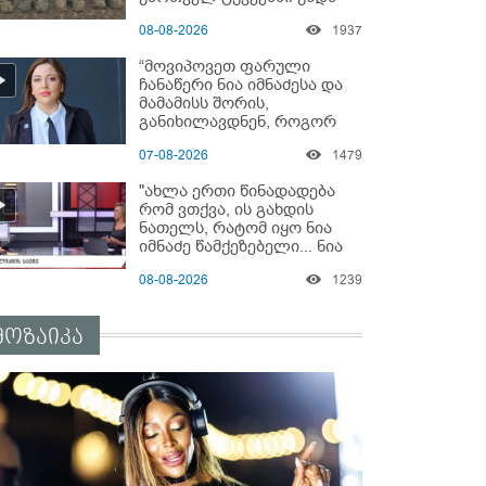
გადაგცვალოთ..."
08-08-2026
1937
“მოვიპოვეთ ფარული
ჩანაწერი ნია იმნაძესა და
მამამისს შორის,
განიხილავდნენ, როგორ
ჩაიდინა გაბაშვილმა
07-08-2026
1479
დანაშაული” - რას ამბობს
გიგა ავალიანის საქმის
"ახლა ერთი წინადადება
პროკურორი?
რომ ვთქვა, ის გახდის
ნათელს, რატომ იყო ნია
იმნაძე წამქეზებელი... ნია
იმნაძისგან გამოსული
08-08-2026
1239
ინფორმაციაა ეს" - რას
ამბობს ეკა კუპატაძე
მოზაიკა