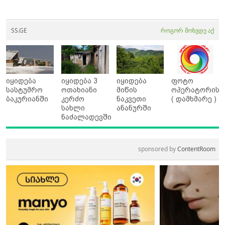
SS.GE
როგორ მოხვდე აქ
იყიდება
იყიდება 3
იყიდება
ფოტო
სასტუმრო
ოთახიანი
მიწის
ოპერატორის
ბაკურიანში
კერძო
ნაკვეთი
( დამხმარე )
სახლი
ანანურში
ნაძალადევში
sponsored by
ContentRoom