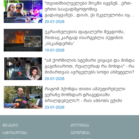
"თვითმხილველები შოკში იყვნენ...ერთ-
ერთი საავადმყოფოშიც
გადაიყვანეს...დიახ, ეს მკვლელობა იყო"
- გორში დატრიალებული ტრაგედიის
20-07-2026
ახალი დეტალები
უკრაინელების ფატალური შეცდომა,
რითაც კარგად ისარგებლა პუტინის
„ისკანდერმა“
10-07-2026
"ამ ქორწილის სტუმარი ვიყავი და მინდა
გაგიზიაროთ, რეალურად რა მოხდა" - რა
მიმართვას ავრცელებს სოფი ახმეტელი?
20-07-2026
რატომ ჰქონდა თითი ამპუტირებული
ვერაზე მომხდარ ტრაგედიაში
ბრალდებულს?! - რას ამბობს ექიმი
23-07-2026
მთავარი
პოლიტიკა
საზოგადოება
ეკონომიკა