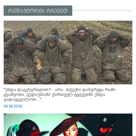
რედაქტორის რჩევით
"უნდა დაგვხვრიტოთ? - არა, თქვენი დახვრეტა რაში
გვაწყობს, გუდაუთაში ქართველ ტყვეებში უნდა
გადაგცვალოთ..."
08.08.2026