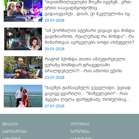
"თვითმხილველები შოკში იყვნენ...ერთ-
ერთი საავადმყოფოშიც
გადაიყვანეს...დიახ, ეს მკვლელობა იყო"
- გორში დატრიალებული ტრაგედიის
20-07-2026
ახალი დეტალები
"ამ ქორწილის სტუმარი ვიყავი და მინდა
გაგიზიაროთ, რეალურად რა მოხდა" - რა
მიმართვას ავრცელებს სოფი ახმეტელი?
20-07-2026
რატომ ჰქონდა თითი ამპუტირებული
ვერაზე მომხდარ ტრაგედიაში
ბრალდებულს?! - რას ამბობს ექიმი
23-07-2026
"ბავშვს ტანსაცმელს ვუცვლიდი, უცბად
გავიგე ყვირილი, - "მიშველეთო" - რას
ჰყვება ლელა ფარტენაძე, რომელმაც
ბათუმში 16 წლის ბიჭი ზღვაში
27-07-2026
დახრჩობას გადაარჩინა
მთავარი
პოლიტიკა
საზოგადოება
ეკონომიკა