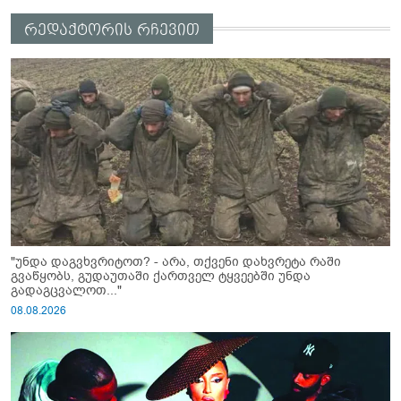
რედაქტორის რჩევით
"უნდა დაგვხვრიტოთ? - არა, თქვენი დახვრეტა რაში
გვაწყობს, გუდაუთაში ქართველ ტყვეებში უნდა
გადაგცვალოთ..."
08.08.2026