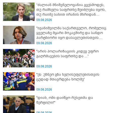
“ძალიან მნიშვნელოვანია გვესმოდეს,
თუ რამხელა საფრთხე შეიძლება იყოს,
თუ რაიმე სახით ირანის მხრიდან
ფინანსური ინსტიტუტები აძლიერებს
09.08.2026
ზუსტად ბიძინა ივანიშვილის
"ივანიშვილმა საქართველო, რომელიც
ანტიეროვნული ხელისუფლების
ყველაზე მყარი მოკავშირე და სანდო
ფინანსურ სტაბილურობას“ - ხატია
პარტნიორი იყო დასავლეთისთვის
დეკანოიძე
რეგიონში, რუსეთის და ირანის
09.08.2026
სისხლიანი რეჟიმების ფულის
"არის პოლარიზაციის კიდევ უფრო
სამრეცხაოდ აქცია"
გაღრმავების საფრთხე და ...“
09.08.2026
"ეს უზნეო გზა ხელისუფლებისთვის
ცუდად მთავრდება ხოლმე“
09.08.2026
"დიახ, ომი დაიწყო რუსეთმა და
წერტილი!"
08.08.2026