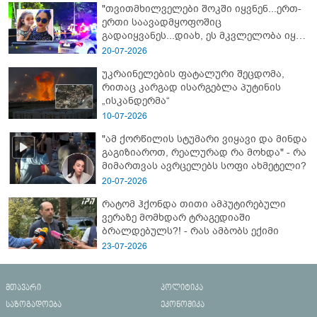
"თვითმხილველები შოკში იყვნენ...ერთ-
ერთი საავადმყოფოშიც
გადაიყვანეს...დიახ, ეს მკვლელობა იყო"
- გორში დატრიალებული ტრაგედიის
20-07-2026
ახალი დეტალები
უკრაინელების ფატალური შეცდომა,
რითაც კარგად ისარგებლა პუტინის
„ისკანდერმა“
10-07-2026
"ამ ქორწილის სტუმარი ვიყავი და მინდა
გაგიზიაროთ, რეალურად რა მოხდა" - რა
მიმართვას ავრცელებს სოფი ახმეტელი?
20-07-2026
რატომ ჰქონდა თითი ამპუტირებული
ვერაზე მომხდარ ტრაგედიაში
ბრალდებულს?! - რას ამბობს ექიმი
23-07-2026
მთავარი
პოლიტიკა
საზოგადოება
ეკონომიკა