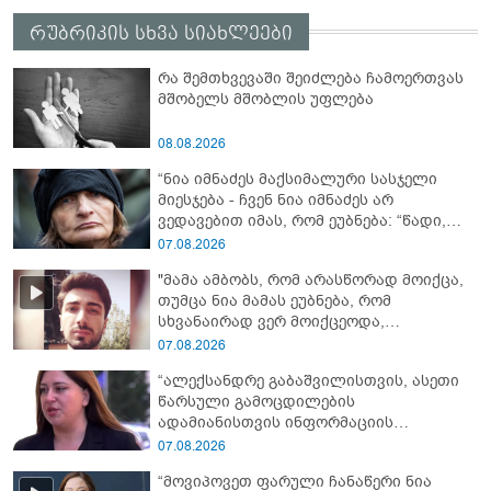
რუბრიკის სხვა სიახლეები
რა შემთხვევაში შეიძლება ჩამოერთვას
მშობელს მშობლის უფლება
08.08.2026
“ნია იმნაძეს მაქსიმალური სასჯელი
მიესჯება - ჩვენ ნია იმნაძეს არ
ვედავებით იმას, რომ ეუბნება: “წადი,
მოკალი“, ეს დაკვეთაა, ჩვენ ვამბობთ,
07.08.2026
წაქეზებას, მანიპულირებას” - გიგა
"მამა ამბობს, რომ არასწორად მოიქცა,
ავალიანის დედა
თუმცა ნია მამას ეუბნება, რომ
სხვანაირად ვერ მოიქცეოდა,
თანამედროვე ეპოქაში სხვანაირად
07.08.2026
ხდება, საქციელს ამართლებს" - რა
“ალექსანდრე გაბაშვილისთვის, ასეთი
დეტალებზე საუბრობს გიგა ავალიანის
წარსული გამოცდილების
საქმის პროკურორი?
ადამიანისთვის ინფორმაციის
მიწოდება, რომ მასწავლებელი
07.08.2026
სექსუალურად ავიწროებდა,
“მოვიპოვეთ ფარული ჩანაწერი ნია
ფაქტობრივად, წაქეზება იყო” -