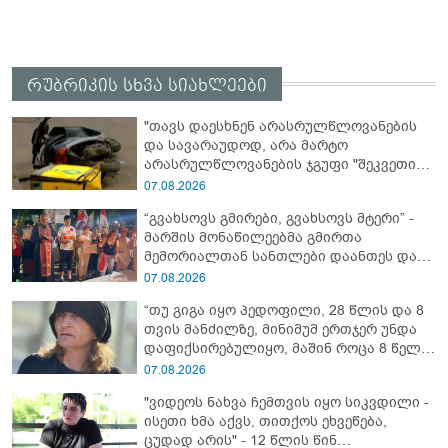
რუბრიკის სხვა სიახლეები
"თავს დაესხნენ არასრულწლოვანების
და სავარაუდოდ, არა მარტო
არასრულწლოვანების ჯგუფი "შეკვეთის
მიტანისას, "გლოვოს" კურიერია
07.08.2026
უპატიოსნესი ობოლი ბიჭი" - რას წერს
“გვახსოვს გმირები, გვახსოვს მტერი” -
ადვოკატი?
მარშის მონაწილეებმა გმირთა
მემორიალთან სანთლები დაანთეს და
გმირების ხსოვნას პატივი მიაგეს
07.08.2026
“თუ გიგა იყო პედოფილი, 28 წლის და 8
თვის მანძილზე, მინიმუმ ერთჯერ უნდა
დაფიქსირებულიყო, მაშინ როცა 8 წელი
ამზადებდა მოსწავლეებს! - იპოვონ ერთი
07.08.2026
გოგონა, ვისაც გიგა სექსუალურად
"ვიდეოს ნახვა ჩემთვის იყო სიკვდილი -
ავიწროებდა” - ეკა კუპატაძე
ისეთი ხმა აქვს, თითქოს ეხვეწება,
ცუდად არის" - 12 წლის წინ