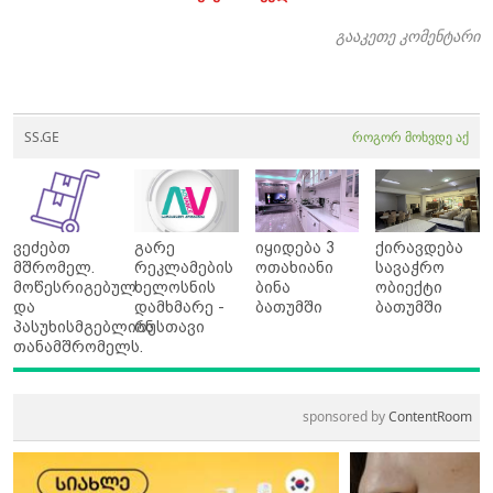
გააკეთე კომენტარი
SS.GE
როგორ მოხვდე აქ
ვეძებთ
გარე
იყიდება 3
ქირავდება
მშრომელ.
რეკლამების
ოთახიანი
სავაჭრო
მოწესრიგებულ
ხელოსნის
ბინა
ობიექტი
და
დამხმარე -
ბათუმში
ბათუმში
პასუხისმგებლიან
რუსთავი
თანამშრომელს.
sponsored by
ContentRoom