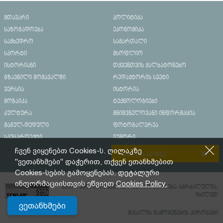
მთავარი
პოლიტიკა
საზოგადოება
ეკონომიკა
სამხედრო
სამართალი
სპორტი
მსოფლიო
ისტორიანი
თქვენთვის ქალბატონებო
გზავნილი მომავალში
რედაქტორის სვეტი
ვერსია
ისტორია
მოზაიკა
ტექნოლოგიები
კულტურა
მნიშვნელოვანი ინფორმაცია
მამულ-დედული
ფოტოგალერეა
სპეცპროექტი
იუმორი
ჩვენ ვიყენებთ Cookies-ს. ღილაკზე
რეკლამა საიტზე
"ვეთანხმები" დაჭერით, თქვენ ეთანხმებით
Cookies-სების გამოყენებას. დეტალური
ინფორმაციისთვის ეწვიეთ
Cookies Policy.
მასალების გადაბეჭდვა/რეპროდუცირება აკრძალულია,
იხილეთ
ვეთანხმები
მასალის გამოყენების პირობები