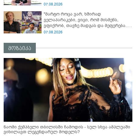
გაუჩინარებული ბიჭის დედა
07.08.2026
გავრცელებულ ვიდეოზე პირველ
"მარტო როცა ვარ, ხშირად
კომენტარს აკეთებს
ველაპარაკები, ვიცი, რომ მისმენს,
ვფიქრობ, თავზე მადგას და მეფერება...“
- გიორგი კეკელიძე გმირი ანწუხელიძის
07.08.2026
გამზრდელი მამიდის ემოციურ
მონათხრობს აქვეყნებს
მოზაიკა
ნაომი ქემპბელი თბილისში ჩამოდის - სულ სხვა ამპლუაში
ვიხილავთ ლეგენდარულ მოდელს?