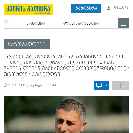
გამოწერა
შესვლა
სიახლეები
ბლოგი / ბლოგერები
საზოგადოება
"არა­ვინ არ ელო­და, უც­ბად გა­ვა­ხი­ლე თვა­ლი.
მთე­ლი მედ­პერ­სო­ნა­ლი შოკ­ში იყო" - რას
ჰყვება ლევან მაისაშვილი კოვიდინფიცირების
ურთულეს პერიოდზე
A
A
+
−
2021, 11 სექტემბერი, 08:44
0