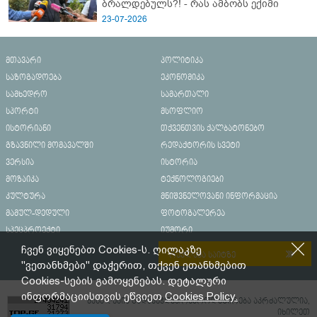
ბრალდებულს?! - რას ამბობს ექიმი
23-07-2026
მთავარი
პოლიტიკა
საზოგადოება
ეკონომიკა
სამხედრო
სამართალი
სპორტი
მსოფლიო
ისტორიანი
თქვენთვის ქალბატონებო
გზავნილი მომავალში
რედაქტორის სვეტი
ვერსია
ისტორია
მოზაიკა
ტექნოლოგიები
კულტურა
მნიშვნელოვანი ინფორმაცია
მამულ-დედული
ფოტოგალერეა
სპეცპროექტი
იუმორი
ჩვენ ვიყენებთ Cookies-ს. ღილაკზე
რეკლამა საიტზე
"ვეთანხმები" დაჭერით, თქვენ ეთანხმებით
Cookies-სების გამოყენებას. დეტალური
ინფორმაციისთვის ეწვიეთ
Cookies Policy.
მასალების გადაბეჭდვა/რეპროდუცირება აკრძალულია,
იხილეთ