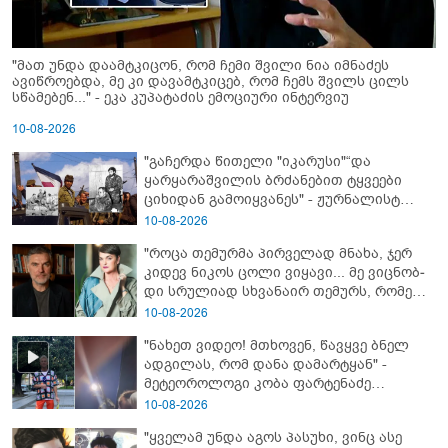
"მათ უნდა დაამტკიცონ, რომ ჩემი შვილი ნია იმნაძეს
ავიწროებდა, მე კი დავამტკიცებ, რომ ჩემს შვილს ცილს
სწამებენ..." - ეკა კუპატაძის ემოციური ინტერვიუ
10-08-2026
"გაჩერდა წითელი "იკარუსი"“და
ყარყარაშვილის ბრძანებით ტყვეები
ციხიდან გამოიყვანეს" - ჟურნალისტ
თამრიკო მოლაშვილის თვალით
10-08-2026
დანახული აფხაზეთის ომი და პასუხი
"როცა თემურმა პირველად მნახა, ჯერ
კითხვაზე: როგორ ექცეოდნენ
კიდევ ნიკოს ცოლი ვიყავი... მე ვიც­ნობ­
ქართველები ტყვეებს
დი სრუ­ლი­ად სხვა­ნა­ირ თე­მურს, რო­მელ­
საც მა­შინ არც ბიზ­ნე­სი ჰქონ­და, არა­ფე­რი
10-08-2026
სა­ერ­თოდ" - რას იხსენებს ეკა ნიჟარაძე
"ნახეთ ვიდეო! მთხოვენ, წავყვე ბნელ
თემურ უგულავაზე?
ადგილას, რომ დანა დამარტყან" -
მეტეოროლოგი კობა ფარტენაძე
ფარულად გადაღებულ კადრებს
10-08-2026
აქვეყნებს
"ყველამ უნდა აგოს პასუხი, ვინც ასე