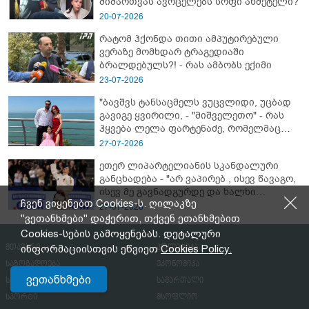
მიმართვას ავრცელებს სოფი ახმეტელი?
20-07-2026
რატომ ჰქონდა თითი ამპუტირებული
ვერაზე მომხდარ ტრაგედიაში
ბრალდებულს?! - რას ამბობს ექიმი
23-07-2026
"ბავშვს ტანსაცმელს ვუცვლიდი, უცბად
გავიგე ყვირილი, - "მიშველეთო" - რას
ჰყვება ლელა ფარტენაძე, რომელმაც
ბათუმში 16 წლის ბიჭი ზღვაში
27-07-2026
დახრჩობას გადაარჩინა
ეთერ ლიპარტელიანის სკანდალური
განცხადება - "არ ვაპირებ , ისევ წავაგო,
ისევ მე გავნადგურდე და ხალხი
ჩვენ ვიყენებთ Cookies-ს. ღილაკზე
მშვიდად იყოს, თავის სკამებს
27-07-2026
უფრთხილდებოდნენ"
"ვეთანხმები" დაჭერით, თქვენ ეთანხმებით
Cookies-სების გამოყენებას. დეტალური
მთავარი
პოლიტიკა
ინფორმაციისთვის ეწვიეთ
Cookies Policy.
საზოგადოება
ეკონომიკა
ვეთანხმები
სამხედრო
სამართალი
სპორტი
მსოფლიო