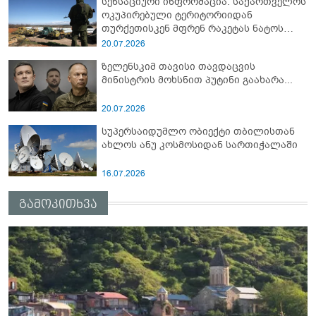
სენსაციური ინფორმაცია: საქართველოს
ოკუპირებული ტერიტორიიდან
თურქეთისკენ მფრენ რაკეტას ნატოს
სამიტი კინაღამ ჩაუშლია
20.07.2026
ზელენსკიმ თავისი თავდაცვის
მინისტრის მოხსნით პუტინი გაახარა...
20.07.2026
სუპერსაიდუმლო ობიექტი თბილისთან
ახლოს ანუ კოსმოსიდან სართიჭალაში
16.07.2026
გამოკითხვა