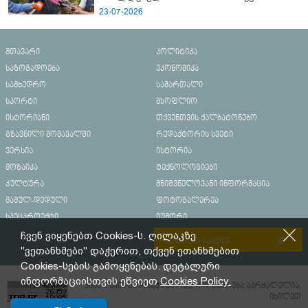
23-07-2026
მთავარი
პოლიტიკა
საზოგადოება
ეკონომიკა
სამხედრო
სამართალი
სპორტი
მსოფლიო
ისტორიანი
თქვენთვის ქალბატონებო
გზავნილი მომავალში
რედაქტორის სვეტი
ვერსია
ისტორია
მოზაიკა
ტექნოლოგიები
კულტურა
მნიშვნელოვანი ინფორმაცია
მამულ-დედული
ფოტოგალერეა
სპეცპროექტი
იუმორი
ჩვენ ვიყენებთ Cookies-ს. ღილაკზე
რეკლამა საიტზე
"ვეთანხმები" დაჭერით, თქვენ ეთანხმებით
Cookies-სების გამოყენებას. დეტალური
ინფორმაციისთვის ეწვიეთ
Cookies Policy.
მასალების გადაბეჭდვა/რეპროდუცირება აკრძალულია,
იხილეთ