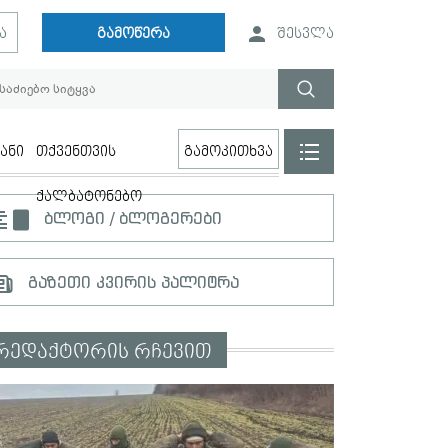
ა
გამოწერა
შესვლა
ანი
თქვენთვის
გამოკითხვა
ქალბატონებო
ბლოგი / ბლოგერები
გაზეთი კვირის პალიტრა
რედაქტორის რჩევით