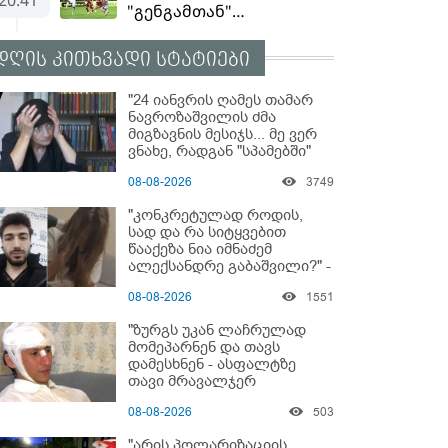
დღის კითხვადი სტატიები
"24 იანვრის ღამეს თამარ
ნავროზაშვილის ძმა
მიგზავნის მესიჯს... მე ვერ
ვნახე, რადგან "სპამებში"
ჩავარდა": რა მისწერა ნია
08-08-2026
3749
იმნაძის ბიძამ ეკა
კუპატაძეს? - გიგა
"კონკრეტულად როდის,
ავალიანის დედა "სქრინს"
სად და რა სიტყვებით
აქვეყნებს
წააქეზა ნია იმნაძემ
ალექსანდრე გაბაშვილი?" -
რა მიმართვას ავრცელებს
08-08-2026
1551
ნია იმნაძის ბებია?
"ზურგს უკან ლაჩრულად
მომეპარნენ და თავს
დამესხნენ - ასფალტზე
თავი მრავალჯერ
დამარტყმევინეს" - რას
08-08-2026
503
ჰყვება კურიერი, რომელსაც
არასრულწლოვანები
"არის პოლარიზაციის