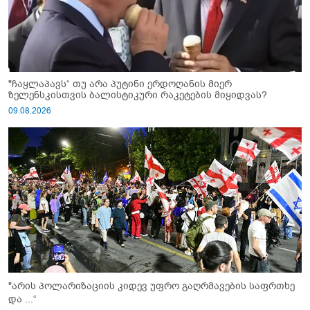
"ჩაყლაპავს“ თუ არა პუტინი ერდოღანის მიერ
ზელენსკისთვის ბალისტიკური რაკეტების მიყიდვას?
09.08.2026
"არის პოლარიზაციის კიდევ უფრო გაღრმავების საფრთხე
და ...“