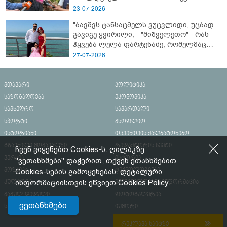
23-07-2026
"ბავშვს ტანსაცმელს ვუცვლიდი, უცბად
გავიგე ყვირილი, - "მიშველეთო" - რას
ჰყვება ლელა ფარტენაძე, რომელმაც
ბათუმში 16 წლის ბიჭი ზღვაში
27-07-2026
დახრჩობას გადაარჩინა
მთავარი
პოლიტიკა
საზოგადოება
ეკონომიკა
სამხედრო
სამართალი
სპორტი
მსოფლიო
ისტორიანი
თქვენთვის ქალბატონებო
გზავნილი მომავალში
რედაქტორის სვეტი
ჩვენ ვიყენებთ Cookies-ს. ღილაკზე
ვერსია
ისტორია
"ვეთანხმები" დაჭერით, თქვენ ეთანხმებით
მოზაიკა
ტექნოლოგიები
Cookies-სების გამოყენებას. დეტალური
ინფორმაციისთვის ეწვიეთ
Cookies Policy.
კულტურა
მნიშვნელოვანი ინფორმაცია
მამულ-დედული
ფოტოგალერეა
ვეთანხმები
სპეცპროექტი
იუმორი
რეკლამა საიტზე