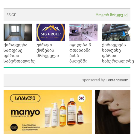
SS.GE
როგორ მოხვდე აქ
ქირავდება
უძრავი
იყიდება 3
ქირავდება
საოფისე
ქონების
ოთახიანი
საოფისე
ფართი
მრჩეველი
ბინა
ფართი
საბურთალოზე
ბათუმში
საბურთალოზ
sponsored by
ContentRoom