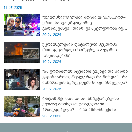
11-07-2026
"თვითმხილველები შოკში იყვნენ...ერთ-
ერთი საავადმყოფოშიც
გადაიყვანეს...დიახ, ეს მკვლელობა იყო"
- გორში დატრიალებული ტრაგედიის
20-07-2026
ახალი დეტალები
უკრაინელების ფატალური შეცდომა,
რითაც კარგად ისარგებლა პუტინის
„ისკანდერმა“
10-07-2026
"ამ ქორწილის სტუმარი ვიყავი და მინდა
გაგიზიაროთ, რეალურად რა მოხდა" - რა
მიმართვას ავრცელებს სოფი ახმეტელი?
20-07-2026
რატომ ჰქონდა თითი ამპუტირებული
ვერაზე მომხდარ ტრაგედიაში
ბრალდებულს?! - რას ამბობს ექიმი
23-07-2026