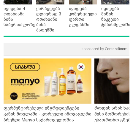
იყიდება 4
ქირავდება
იყიდება
იყიდება
ოთახიანი
დღიურად 3
კომერციული
მიწის
ბინა
ოთახიანი
ფართი
ნაკვეთი
საბურთალოზე
ბინა
გლდანში
ტაბახმელაში
ბათუმში
sponsored by
ContentRoom
ფერმენტირებული ინგრედიენტები
როდის არის ხალ
კანის მოვლაში - კორეული ინოვაციური
მისი მოშორების 
ბრენდი Manyo საქართველოშია
უსაფრთხო გზები