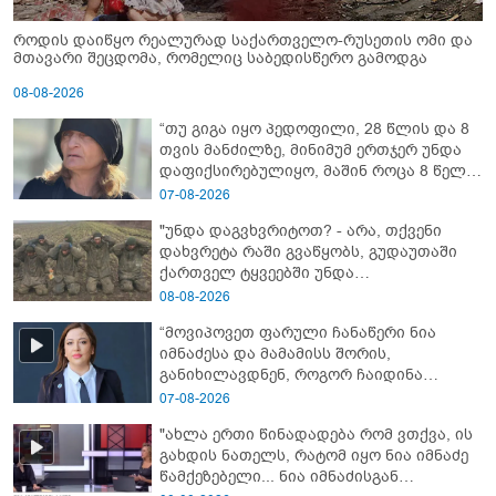
როდის დაიწყო რეალურად საქართველო-რუსეთის ომი და
მთავარი შეცდომა, რომელიც საბედისწერო გამოდგა
08-08-2026
“თუ გიგა იყო პედოფილი, 28 წლის და 8
თვის მანძილზე, მინიმუმ ერთჯერ უნდა
დაფიქსირებულიყო, მაშინ როცა 8 წელი
ამზადებდა მოსწავლეებს! - იპოვონ ერთი
07-08-2026
გოგონა, ვისაც გიგა სექსუალურად
"უნდა დაგვხვრიტოთ? - არა, თქვენი
ავიწროებდა” - ეკა კუპატაძე
დახვრეტა რაში გვაწყობს, გუდაუთაში
ქართველ ტყვეებში უნდა
გადაგცვალოთ..."
08-08-2026
“მოვიპოვეთ ფარული ჩანაწერი ნია
იმნაძესა და მამამისს შორის,
განიხილავდნენ, როგორ ჩაიდინა
გაბაშვილმა დანაშაული” - რას ამბობს
07-08-2026
გიგა ავალიანის საქმის პროკურორი?
"ახლა ერთი წინადადება რომ ვთქვა, ის
გახდის ნათელს, რატომ იყო ნია იმნაძე
წამქეზებელი... ნია იმნაძისგან