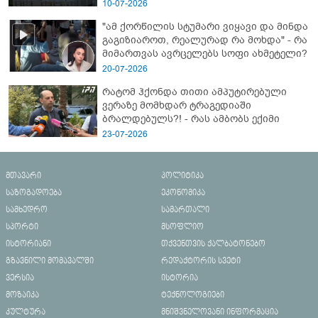
10-07-2026
"ამ ქორწილის სტუმარი ვიყავი და მინდა
გაგიზიაროთ, რეალურად რა მოხდა" - რა
მიმართვას ავრცელებს სოფი ახმეტელი?
20-07-2026
რატომ ჰქონდა თითი ამპუტირებული
ვერაზე მომხდარ ტრაგედიაში
ბრალდებულს?! - რას ამბობს ექიმი
23-07-2026
მთავარი
პოლიტიკა
საზოგადოება
ეკონომიკა
სამხედრო
სამართალი
სპორტი
მსოფლიო
ისტორიანი
თქვენთვის ქალბატონებო
გზავნილი მომავალში
რედაქტორის სვეტი
ვერსია
ისტორია
მოზაიკა
ტექნოლოგიები
კულტურა
მნიშვნელოვანი ინფორმაცია