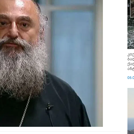
კი
ბა
ქა
ან
05.