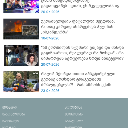
ერთი საავადმყოფოშიც
გადაიყვანეს...დიახ, ეს მკვლელობა იყო"
- გორში დატრიალებული ტრაგედიის
20-07-2026
ახალი დეტალები
უკრაინელების ფატალური შეცდომა,
რითაც კარგად ისარგებლა პუტინის
„ისკანდერმა“
10-07-2026
"ამ ქორწილის სტუმარი ვიყავი და მინდა
გაგიზიაროთ, რეალურად რა მოხდა" - რა
მიმართვას ავრცელებს სოფი ახმეტელი?
20-07-2026
რატომ ჰქონდა თითი ამპუტირებული
ვერაზე მომხდარ ტრაგედიაში
ბრალდებულს?! - რას ამბობს ექიმი
23-07-2026
მთავარი
პოლიტიკა
საზოგადოება
ეკონომიკა
სამხედრო
სამართალი