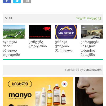
SS.GE
როგორ მოხვდე აქ
იყიდება
კონტენტ
უძრავი
ქირავდება
მიწის
კრეატორი
ქონების
სავაჭრო
ნაკვეთი
მრჩეველი
ობიექტი
თელეთში
ბათუმში
sponsored by
ContentRoom