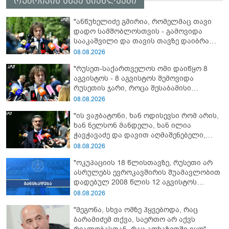
რუბრიკის სხვა სიახლეები
"ანწუხელიძე გმირია, რომელმაც თავი
დადო სამშობლოსთვის - გამოვიდა
სააკაშვილი და თავის თავზე დაიბრალა
ანწუხელიძის გმირობა, სამარცხვინო
08.08.2026
სიტყვები თქვა, თითქოს,
"რუსეთ-საქართველოს ომი დაიწყო 8
სააკაშვილისთვის შეგინებას თუ რაღაც
აგვისტოს - 8 აგვისტოს შემოვიდა
ამგვარს სთხოვდნენ მას"
რუსეთის ჯარი, როცა შესაბამისი
განცხადება გააკეთა რუსეთის
08.08.2026
მაშინდელმა პრეზიდენტმა - 7 აგვისტოს
"ის ვაჟბატონი, ხან ოდისევსი რომ არის,
რაც მოხდა, ეს იყო ის, რომ სააკაშვილის
ხან ნელსონ მანდელა, ხან ილია
რეჟიმმა დაბომბა ცხინვალი"
ჭავჭავაძე და დავით აღმაშენებელი,
სინამდვილეში, ერთი საცოდავი,
08.08.2026
მხდალი პიროვნებაა"
"ოკუპაციის 18 წლისთავზე, რუსეთი არ
ასრულებს ევროკავშირის შუამავლობით
დადებულ 2008 წლის 12 აგვისტოს
ცეცხლის შეწყვეტის შეთანხმებას - მეტიც,
08.08.2026
აფართოებს საკუთარ უკანონო
"მეგონა, სხვა ომზე ჰყვებოდა, რაც
კონტროლს ოკუპირებულ რეგიონებში"
ბარამიძემ თქვა, საერთო არ აქვს