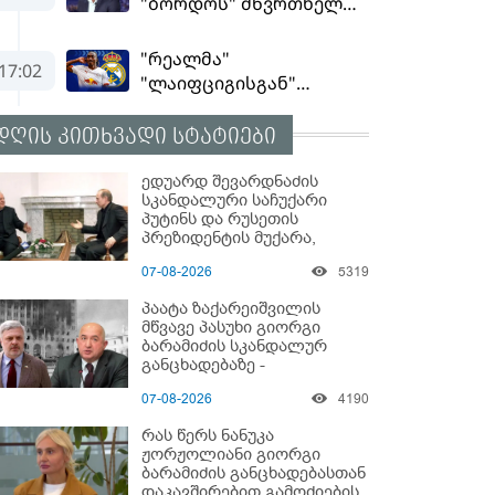
დღის კითხვადი სტატიები
ედუარდ შევარდნაძის
სკანდალური საჩუქარი
პუტინს და რუსეთის
პრეზიდენტის მუქარა,
რომელიც 6 წლის შემდეგ
07-08-2026
5319
აასრულა
პაატა ზაქარეიშვილის
მწვავე პასუხი გიორგი
ბარამიძის სკანდალურ
განცხადებაზე -
"ყველაფერი დეტალურად
07-08-2026
4190
ვიცი... კამანში მოკლული
ქართველები მე
რას წერს ნანუკა
გადმოვასვენე... ბარამიძე
ჟორჟოლიანი გიორგი
კი ტყუის"
ბარამიძის განცხადებასთან
დაკავშირებით გამოძიების