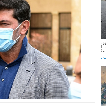
აგ
მი
მთ
07.