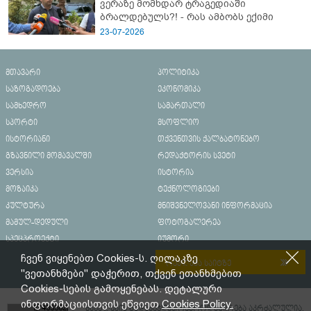
ვერაზე მომხდარ ტრაგედიაში
ბრალდებულს?! - რას ამბობს ექიმი
23-07-2026
მთავარი
პოლიტიკა
საზოგადოება
ეკონომიკა
სამხედრო
სამართალი
სპორტი
მსოფლიო
ისტორიანი
თქვენთვის ქალბატონებო
გზავნილი მომავალში
რედაქტორის სვეტი
ვერსია
ისტორია
მოზაიკა
ტექნოლოგიები
კულტურა
მნიშვნელოვანი ინფორმაცია
მამულ-დედული
ფოტოგალერეა
სპეცპროექტი
იუმორი
ჩვენ ვიყენებთ Cookies-ს. ღილაკზე
რეკლამა საიტზე
"ვეთანხმები" დაჭერით, თქვენ ეთანხმებით
Cookies-სების გამოყენებას. დეტალური
ინფორმაციისთვის ეწვიეთ
Cookies Policy.
მასალების გადაბეჭდვა/რეპროდუცირება აკრძალულია,