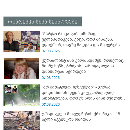
რუბრიკის სხვა სიახლეები
"მარტო როცა ვარ, ხშირად
ველაპარაკები, ვიცი, რომ მისმენს,
ვფიქრობ, თავზე მადგას და მეფერება...“
- გიორგი კეკელიძე გმირი ანწუხელიძის
07.08.2026
გამზრდელი მამიდის ემოციურ
ჟურნალისტ ანა კალანდაძეს, რომელიც
მონათხრობს აქვეყნებს
მძიმე სენს ებრძვის, საზოგადოების
დახმარება სჭირდება
07.08.2026
"არ მიმატოვო, გეხვეწები" - გუ­რა­მ
დადიანიძის დედა კა­ტე­გო­რი­უ­ლად
ადას­ტუ­რებს, რომ ეს არის მისი შვი­ლის
ხმა
07.08.2026
ტრაგიკული მოვლენების ქრონიკა - 18
წელი აგვისტოს ომიდან