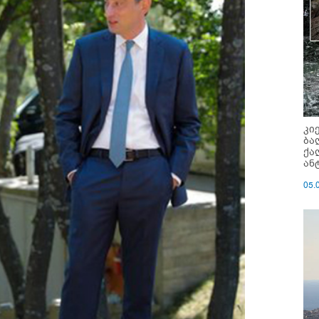
კი
ბა
ქა
ან
05.