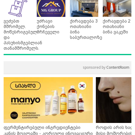
ვეძებთ
უძრავი
ქირავდება 3
ქირავდება 2
მშრომელ.
ქონების
ოთახიანი
ოთახიანი
მოწესრიგებულ
მრჩეველი
ბინა
ბინა ვაკეში
და
საბურთალოზე
პასუხისმგებლიან
თანამშრომელს.
sponsored by
ContentRoom
ფერმენტირებული ინგრედიენტები
როდის არის ხალ
კანის მოვლაში - კორეული ინოვაციური
მისი მოშორების 