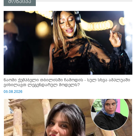
მოზაიკა
ნაომი ქემპბელი თბილისში ჩამოდის - სულ სხვა ამპლუაში
ვიხილავთ ლეგენდარულ მოდელს?
05.08.2026