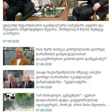
ედუარდ შევარდნაძის სკანდალური საჩუქარი პუტინს და
რუსეთის პრეზიდენტის მუქარა, რომელიც 6 წლის შემდეგ
აასრულა
07-08-2026
რას წერს ნანუკა ჟორჟოლიანი გიორგი
ბარამიძის განცხადებასთან
დაკავშირებით გამოძიების დაწყებაზე?!
07-08-2026
პაატა ზაქარეიშვილის მწვავე პასუხი
გიორგი ბარამიძის სკანდალურ
განცხადებაზე - "ყველაფერი
დეტალურად ვიცი... კამანში მოკლული
07-08-2026
ქართველები მე გადმოვასვენე...
"არ მიმატოვო, გეხვეწები" - გუ­რა­მ
ბარამიძე კი ტყუის"
დადიანიძის დედა კა­ტე­გო­რი­უ­ლად
ადას­ტუ­რებს, რომ ეს არის მისი შვი­ლის
ხმა
07-08-2026