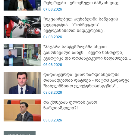
რეზერვები - ეროვნული ბანკის ვიცე-
პრეზიდენტის განცხადებას
07.08.2026
“ოკუპირებულ აფხაზეთში საწვავის
დეფიციტია - “როსნეფტის“
ავტოგასამართ სადგურებზე
კილომეტრიანი რიგები დგას...“ -
07.08.2026
“დემოკრატიის კვლევის ინსტიტუტი“
"პატარა სასტუმროებმა ასეთი
გამოსავალი ნახეს – ბევრი სანთელი,
ეგზოტიკა და რომანტიკული საღამოები
შექმნეს" - რას ეუბნებიან უცხოელ
06.08.2026
ტურისტებს საქართველოში
დადასტურდა: ვანო ზარდიაშვილმა
ელექტროენერგიის გათიშვაზე?!
თანამდებობა დატოვა - რატომ გადადგა
"სახელმწიფო ელექტროსისტენის"
გენდირექტორი?!
03.08.2026
რა ქონებას ფლობს ვანო
ზარდიაშვილი?!
03.08.2026