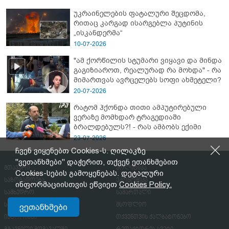
ახალი დეტალები
უკრაინელების ფატალური შეცდომა,
რითაც კარგად ისარგებლა პუტინის
„ისკანდერმა“
10-07-2026
"ამ ქორწილის სტუმარი ვიყავი და მინდა
გაგიზიაროთ, რეალურად რა მოხდა" - რა
მიმართვას ავრცელებს სოფი ახმეტელი?
20-07-2026
რატომ ჰქონდა თითი ამპუტირებული
ვერაზე მომხდარ ტრაგედიაში
ბრალდებულს?! - რას ამბობს ექიმი
23-07-2026
ჩვენ ვიყენებთ Cookies-ს. ღილაკზე
"ვეთანხმები" დაჭერით, თქვენ ეთანხმებით
მთავარი
პოლიტიკა
Cookies-სების გამოყენებას. დეტალური
საზოგადოება
ეკონომიკა
ინფორმაციისთვის ეწვიეთ
Cookies Policy.
სამხედრო
სამართალი
სპორტი
მსოფლიო
ვეთანხმები
ისტორიანი
თქვენთვის ქალბატონებო