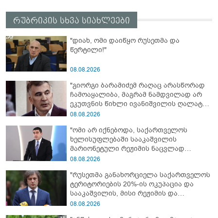
რუბრიკის სხვა სიახლეები
"დიახ, ომი დაიწყო რუსეთმა და
წერტილი!"
08.08.2026
"გიორგი ბარამიძემ რაღაც არასწორად
ჩამოაყალიბა, მაგრამ ნამდვილად არ
ეკუთვნის წიხლი ივანიშვილის ღალატზე
დაფუძნებული დიქტატურის
08.08.2026
მსახურებისგან - მინიშნებაც კი არ
"ომი არ იქნებოდა, საქართველოს
მსმენია ქართველების მიერ ტყვეების
ხელისუფლებაში სააკაშვილის
დახვრეტაზე"
მარიონეტული რეჟიმის ნაცვლად
„ქართული ოცნების“ მსგავსი
08.08.2026
პატრიოტული ძალა რომ ყოფილიყო, თუ
"რუსეთმა განახორციელა საქართველოს
2008 წლის ომი თუ არ იქნებოდა, დიდი
ტერიტორიების 20%-ის ოკუპაცია და
ალბათობით, არც უკრაინის ომი
სააკაშვილის, მისი რეჟიმის და
იქნებოდა"
„ნაცმოძრაობის“ ღალატი ვერანაირად
08.08.2026
ვერ გადაფარავს ამ დანაშაულს, ეს იყო