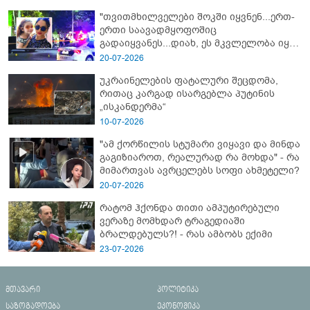
"თვითმხილველები შოკში იყვნენ...ერთ-
ერთი საავადმყოფოშიც
გადაიყვანეს...დიახ, ეს მკვლელობა იყო"
- გორში დატრიალებული ტრაგედიის
20-07-2026
ახალი დეტალები
უკრაინელების ფატალური შეცდომა,
რითაც კარგად ისარგებლა პუტინის
„ისკანდერმა“
10-07-2026
"ამ ქორწილის სტუმარი ვიყავი და მინდა
გაგიზიაროთ, რეალურად რა მოხდა" - რა
მიმართვას ავრცელებს სოფი ახმეტელი?
20-07-2026
რატომ ჰქონდა თითი ამპუტირებული
ვერაზე მომხდარ ტრაგედიაში
ბრალდებულს?! - რას ამბობს ექიმი
23-07-2026
მთავარი
პოლიტიკა
საზოგადოება
ეკონომიკა