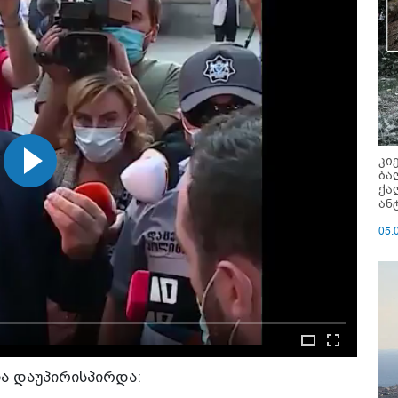
კი
ბა
ქა
ან
05.
ია დაუპირისპირდა: