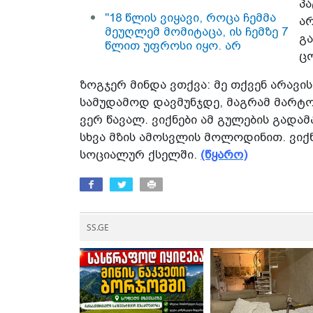
პა
ცოფიანივით უყვიროდა
მოგკლავსო" - 1 000
"18 წლის ვიყავი, როცა ჩემმა
ცოლს..." - როცა ქმარი
არ
დოლარად გაყიდული ჩვილის
მეუღლემ მომიტაცა, ის ჩემზე 7
მოძალადეა...
დედის ემოციური აღსარება
გ
წლით უფროსი იყო. არ
ც
მიყვარდა... უხეში ადამიანი
იყო" - ოჯახური ძალადობის
ზოგჯერ მინდა ვთქვა: მე თქვენ არავი
მსხვერპლი ქალის ისტორია
სამუდამოდ დავმუნჯდე, მაგრამ მარტო 
ვერ წავალ. ვიქნები ამ გულების გადა
სხვა მზის ამოსვლის მოლოდინით. ვიქნ
სოციალურ ქსელში.
(წყარო)
SS.GE