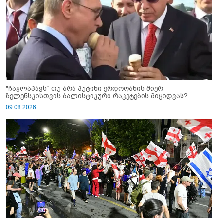
"ჩაყლაპავს“ თუ არა პუტინი ერდოღანის მიერ
ზელენსკისთვის ბალისტიკური რაკეტების მიყიდვას?
09.08.2026