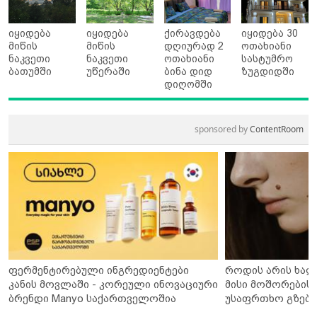
იყიდება
იყიდება
ქირავდება
იყიდება 30
მიწის
მიწის
დღიურად 2
ოთახიანი
ნაკვეთი
ნაკვეთი
ოთახიანი
სასტუმრო
ბათუმში
უწერაში
ბინა დიდ
ზუგდიდში
დიღომში
sponsored by
ContentRoom
ფერმენტირებული ინგრედიენტები
როდის არის ხალ
კანის მოვლაში - კორეული ინოვაციური
მისი მოშორების 
ბრენდი Manyo საქართველოშია
უსაფრთხო გზები