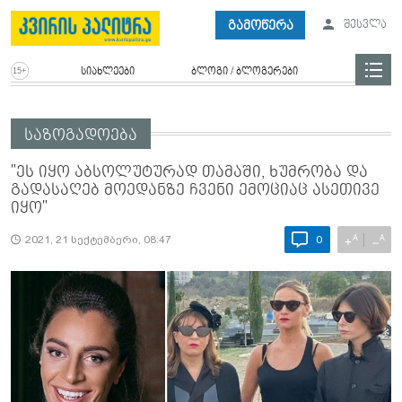
გამოწერა
შესვლა
სიახლეები
ბლოგი / ბლოგერები
საზოგადოება
"ეს იყო აბ­სო­ლუ­ტუ­რად თა­მა­ში, ხუმ­რო­ბა და
გა­და­სა­ღებ მო­ე­დან­ზე ჩვე­ნი ემო­ცი­აც ასე­თი­ვე
იყო"
A
A
+
−
2021, 21 სექტემბერი, 08:47
0