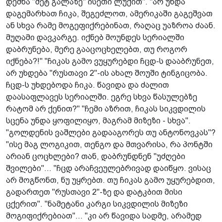
დემნა "მეტ გალაზე" ისეთი ლუქით". "არ უნდა
დაგემარხათ ჩიკა, შეგეძლოთ, ამერიკაში გაგეშვათ
ან სხვა რამე მოგეფიქრებინათ, რაღაც უაზროა ძაან.
მუღამი დავკარგე. იქნებ მოუნდეს სერიალში
დაბრუნება, მერე გააცოცხელებთ, თუ როგორ
იქნება?!" "ჩიკას გამო ვუყურებდი ჩცდ-ს დააბრუნეთ,
არ უხდება "რუსთავი 2"-ის ახალ შოუში ტინგიცობა.
ჩცდ-ს უხდებოდა ჩიკა. წავიდა და ძალით
დაასაფლავეს სერიალში. ეგრე სხვა წასულებზე
რატომ არ ქენით?" "ჩემი აზრით, ჩიკას სიკვდილის
სცენა უნდა ყოფილიყო, მაგრამ მიზეზი - სხვა".
"გოლდენის ვაშლები გადააგორეს თუ ანტონოვკას"?
"ისე მაგ ლოგიკით, თენგო და მთვარისა, რა პონტში
არიან ცოცხლები? თან, დაბრუნდნენ "უძღები
შვილები"... "ჩცდ არაჩვეულებრივად დაიწყო. ვისაც
არ მოგწონთ, ნუ უყრებთ. თუ ჩიკას გამო უყურებდით,
გადართეთ "რუსთავი 2"-ზე და დატკბით მისი
ცქერით". "ნამეტანი კარგი სიკვდილის მიზეზი
მოგიფიქრებიათ"... "კი არ წავიდა სადმე, არამედ