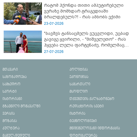
რატომ ჰქონდა თითი ამპუტირებული
ვერაზე მომხდარ ტრაგედიაში
ბრალდებულს?! - რას ამბობს ექიმი
23-07-2026
"ბავშვს ტანსაცმელს ვუცვლიდი, უცბად
გავიგე ყვირილი, - "მიშველეთო" - რას
ჰყვება ლელა ფარტენაძე, რომელმაც
ბათუმში 16 წლის ბიჭი ზღვაში
27-07-2026
დახრჩობას გადაარჩინა
მთავარი
პოლიტიკა
საზოგადოება
ეკონომიკა
სამხედრო
სამართალი
სპორტი
მსოფლიო
ისტორიანი
თქვენთვის ქალბატონებო
გზავნილი მომავალში
რედაქტორის სვეტი
ვერსია
ისტორია
მოზაიკა
ტექნოლოგიები
კულტურა
მნიშვნელოვანი ინფორმაცია
მამულ-დედული
ფოტოგალერეა