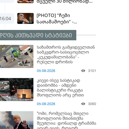
დღის კითხვადი სტატიები
საზამთროს გამყიდველთან
სამკვდრო-სასიცოცხლო
„კუკუდამალობანა“ -
რუსული დრონის
„საბრძოლო-კომიკური“
05-08-2026
3101
ვიდეო
კიევი ისევ სასტიკად
დაიბომბა - ამდენი
ბალისტიკური რაკეტა
მსოფლიოს არც ერთი
ქალაქისკენ არ გაუშვიათ:
05-08-2026
3060
პუტინის ახალი
ანტირეკორდი
"ომი, რომელსაც მთელი
მსოფლიოს შთანთქმა
შეუძლია: დონალდ ტრამპმა
აღარ იცის, როგორ