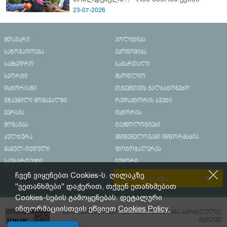
23-07-2026
მთავარი
პოლიტიკა
საზოგადოება
ეკონომიკა
სამხედრო
სამართალი
სპორტი
მსოფლიო
ისტორიანი
თქვენთვის ქალბატონებო
გზავნილი მომავალში
რედაქტორის სვეტი
ვერსია
ისტორია
მოზაიკა
ტექნოლოგიები
კულტურა
მნიშვნელოვანი ინფორმაცია
მამულ-დედული
ფოტოგალერეა
სპეცპროექტი
იუმორი
ჩვენ ვიყენებთ Cookies-ს. ღილაკზე
რეკლამა საიტზე
"ვეთანხმები" დაჭერით, თქვენ ეთანხმებით
Cookies-სების გამოყენებას. დეტალური
ინფორმაციისთვის ეწვიეთ
Cookies Policy.
მასალების გადაბეჭდვა/რეპროდუცირება აკრძალულია,
იხილეთ