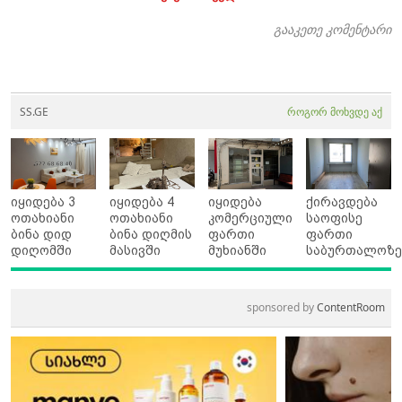
გააკეთე კომენტარი
SS.GE
როგორ მოხვდე აქ
იყიდება 3
იყიდება 4
იყიდება
ქირავდება
ოთახიანი
ოთახიანი
კომერციული
საოფისე
ბინა დიდ
ბინა დიღმის
ფართი
ფართი
დიღომში
მასივში
მუხიანში
საბურთალოზ
sponsored by
ContentRoom