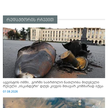
რედაქტორის რჩევით
აგვისტოს ომში, გორში საბრძოლო ნათლობა მიღებული
რუსული „ისკანდერი“ დღეს კიევის მთავარ კოშმარად იქცა
07.08.2026