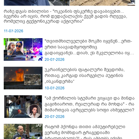
რაზე დგას თბილისი - "ოკეანის ფსკერზე დავაბიჯებთ...
ბევრმა არ იცის, რომ დედაქალაქის ქვეშ გადის რღვევა,
რომელიც ტექტონიკურად აქტიურია"
11-07-2026
"თვითმხილველები შოკში იყვნენ...ერთ-
ერთი საავადმყოფოშიც
გადაიყვანეს...დიახ, ეს მკვლელობა იყო"
- გორში დატრიალებული ტრაგედიის
20-07-2026
ახალი დეტალები
უკრაინელების ფატალური შეცდომა,
რითაც კარგად ისარგებლა პუტინის
„ისკანდერმა“
10-07-2026
"ამ ქორწილის სტუმარი ვიყავი და მინდა
გაგიზიაროთ, რეალურად რა მოხდა" - რა
მიმართვას ავრცელებს სოფი ახმეტელი?
20-07-2026
რატომ ჰქონდა თითი ამპუტირებული
ვერაზე მომხდარ ტრაგედიაში
ბრალდებულს?! - რას ამბობს ექიმი