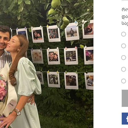
რო
და
სა