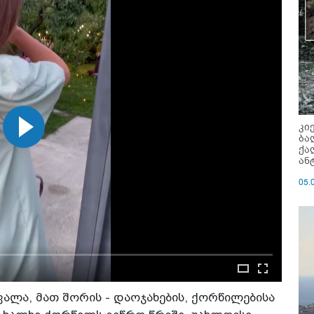
კი
ბა
ქა
ან
05.
ალა, მათ შორის - დაოჯახების, ქორწილებისა