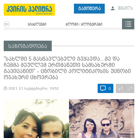
გამოწერა
შესვლა
სიახლეები
ბლოგი / ბლოგერები
საზოგადოება
"სახ­ლში 5 მას­წავ­ლე­ბე­ლი გვყავ­და...მე და
ჩემმა მეუღლემ ერთმანეთი სამსახურში
გავიცანით" - ცნობილი პოლიტიკოსის უცნობი
ოჯახური ცხოვრება
A
A
+
−
2021, 21 სექტემბერი, 19:52
0