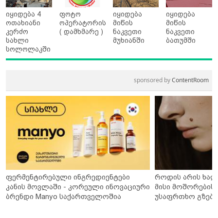
იყიდება 4
ფოტო
იყიდება
იყიდება
ოთახიანი
ოპერატორის
მიწის
მიწის
კერძო
( დამხმარე )
ნაკვეთი
ნაკვეთი
სახლი
მუხიანში
ბათუმში
სოლოლაკში
sponsored by
ContentRoom
ფერმენტირებული ინგრედიენტები
როდის არის ხალ
კანის მოვლაში - კორეული ინოვაციური
მისი მოშორების 
ბრენდი Manyo საქართველოშია
უსაფრთხო გზები