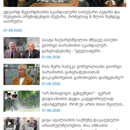
ედუარდ შევარდნაძის სკანდალური საჩუქარი პუტინს და
რუსეთის პრეზიდენტის მუქარა, რომელიც 6 წლის შემდეგ
აასრულა
07-08-2026
პაატა ზაქარეიშვილის მწვავე პასუხი
გიორგი ბარამიძის სკანდალურ
განცხადებაზე - "ყველაფერი
დეტალურად ვიცი... კამანში მოკლული
07-08-2026
ქართველები მე გადმოვასვენე...
რას წერს ნანუკა ჟორჟოლიანი გიორგი
ბარამიძე კი ტყუის"
ბარამიძის განცხადებასთან
დაკავშირებით გამოძიების დაწყებაზე?!
07-08-2026
"არ მიმატოვო, გეხვეწები" - გუ­რა­მ
დადიანიძის დედა კა­ტე­გო­რი­უ­ლად
ადას­ტუ­რებს, რომ ეს არის მისი შვი­ლის
ხმა
07-08-2026
გიგა ავალიანის საქმეზე დაკავებული
არასრულწლოვნის, ნია იმნაძის