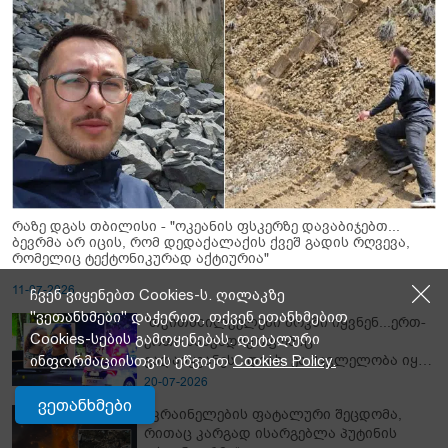
რაზე დგას თბილისი - "ოკეანის ფსკერზე დავაბიჯებთ...
ბევრმა არ იცის, რომ დედაქალაქის ქვეშ გადის რღვევა,
რომელიც ტექტონიკურად აქტიურია"
11-07-2026
ჩვენ ვიყენებთ Cookies-ს. ღილაკზე
"ვეთანხმები" დაჭერით, თქვენ ეთანხმებით
"თვითმხილველები შოკში იყვნენ...ერთ-
Cookies-სების გამოყენებას. დეტალური
ერთი საავადმყოფოშიც
გადაიყვანეს...დიახ, ეს მკვლელობა იყო"
ინფორმაციისთვის ეწვიეთ
Cookies Policy.
- გორში დატრიალებული ტრაგედიის
20-07-2026
ახალი დეტალები
ვეთანხმები
უკრაინელების ფატალური შეცდომა,
რითაც კარგად ისარგებლა პუტინის