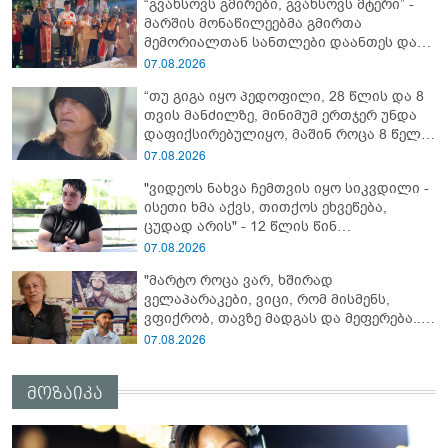
“გვახსოვს გმირები, გვახსოვს მტერი” -
ადვოკატი?
მარშის მონაწილეებმა გმირთა
მემორიალთან სანთლები დაანთეს და
გმირების ხსოვნას პატივი მიაგეს
07.08.2026
“თუ გიგა იყო პედოფილი, 28 წლის და 8
თვის მანძილზე, მინიმუმ ერთჯერ უნდა
დაფიქსირებულიყო, მაშინ როცა 8 წელი
ამზადებდა მოსწავლეებს! - იპოვონ ერთი
07.08.2026
გოგონა, ვისაც გიგა სექსუალურად
"ვიდეოს ნახვა ჩემთვის იყო სიკვდილი -
ავიწროებდა” - ეკა კუპატაძე
ისეთი ხმა აქვს, თითქოს ეხვეწება,
ცუდად არის" - 12 წლის წინ
გაუჩინარებული ბიჭის დედა
07.08.2026
გავრცელებულ ვიდეოზე პირველ
"მარტო როცა ვარ, ხშირად
კომენტარს აკეთებს
ველაპარაკები, ვიცი, რომ მისმენს,
ვფიქრობ, თავზე მადგას და მეფერება...“
- გიორგი კეკელიძე გმირი ანწუხელიძის
07.08.2026
გამზრდელი მამიდის ემოციურ
მონათხრობს აქვეყნებს
მოზაიკა