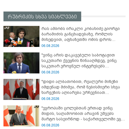
რუბრიკის სხვა სიახლეები
რას ამბობს ირაკლი კობახიძე გიორგი
ბარამიძის განცხადებაზე, რომლის
მიხედვით, აფხაზეთში ომის დროს
„ჩვენებს ტყვეები არ აჰყავდათ"
06.08.2026
"ვინც არის დაკავებული საბოტაჟით
საკუთარი ქვეყნის წინააღმდეგ, ვინც
საკუთარ ეროვნულ ინტერესებს
უპირისპირდება, ყველამ უნდა იცოდეს,
06.08.2026
რომ მათ მიაკითხავთ სამართალი" -
"დიდი ალბათობით, რეალური მიზეზი
ირაკლი კობახიძე
იმდენად მძიმეა, რომ ნებისმიერი სხვა
ხარვეზის აღიარება ურჩევნიათ
ნამდვილი მიზეზის გამოაშკარავებას" -
06.08.2026
გიორგი შარაშიძე ელექტროენერგიის
"ევროპაში ცოლებთან ერთად ვინც
გათიშვაზე
მიდის, საღამოობით არავინ უშვებს
მარტო სასეირნოდ - საქართველოში ეგ
პრობლემა არ არის!" - ლევან
06.08.2026