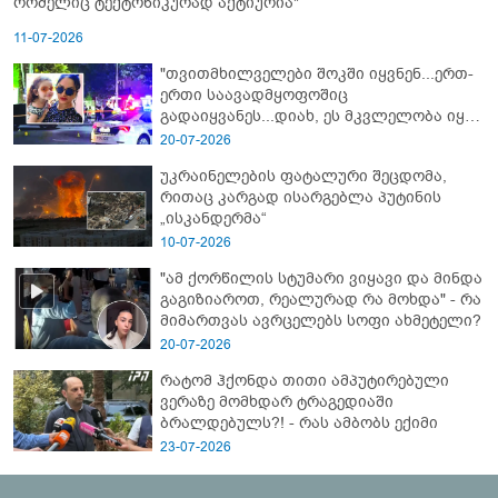
რომელიც ტექტონიკურად აქტიურია"
11-07-2026
"თვითმხილველები შოკში იყვნენ...ერთ-
ერთი საავადმყოფოშიც
გადაიყვანეს...დიახ, ეს მკვლელობა იყო"
- გორში დატრიალებული ტრაგედიის
20-07-2026
ახალი დეტალები
უკრაინელების ფატალური შეცდომა,
რითაც კარგად ისარგებლა პუტინის
„ისკანდერმა“
10-07-2026
"ამ ქორწილის სტუმარი ვიყავი და მინდა
გაგიზიაროთ, რეალურად რა მოხდა" - რა
მიმართვას ავრცელებს სოფი ახმეტელი?
20-07-2026
რატომ ჰქონდა თითი ამპუტირებული
ვერაზე მომხდარ ტრაგედიაში
ბრალდებულს?! - რას ამბობს ექიმი
23-07-2026