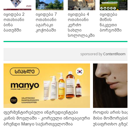
იყიდება 2
იყიდება 7
იყიდება 4
იყიდება
ოთახიანი
ოთახიანი
ოთახიანი
მიწის
ბინა
აგარაკი
კერძო
ნაკვეთი
ბათუმში
კოჭობაში
სახლი
ბორჯომში
სოლოლაკში
sponsored by
ContentRoom
ფერმენტირებული ინგრედიენტები
როდის არის ხალ
კანის მოვლაში - კორეული ინოვაციური
მისი მოშორების 
ბრენდი Manyo საქართველოშია
უსაფრთხო გზები