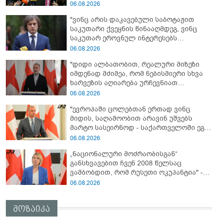
„ჩვენებს ტყვეები არ აჰყავდათ"
06.08.2026
"ვინც არის დაკავებული საბოტაჟით
საკუთარი ქვეყნის წინააღმდეგ, ვინც
საკუთარ ეროვნულ ინტერესებს
უპირისპირდება, ყველამ უნდა იცოდეს,
06.08.2026
რომ მათ მიაკითხავთ სამართალი" -
"დიდი ალბათობით, რეალური მიზეზი
ირაკლი კობახიძე
იმდენად მძიმეა, რომ ნებისმიერი სხვა
ხარვეზის აღიარება ურჩევნიათ
ნამდვილი მიზეზის გამოაშკარავებას" -
06.08.2026
გიორგი შარაშიძე ელექტროენერგიის
"ევროპაში ცოლებთან ერთად ვინც
გათიშვაზე
მიდის, საღამოობით არავინ უშვებს
მარტო სასეირნოდ - საქართველოში ეგ
პრობლემა არ არის!" - ლევან
06.08.2026
მაჭავარიანი
„ნაციონალური მოძრაობისგან“
განსხვავებით ჩვენ 2008 წელსაც
ვამბობდით, რომ რუსეთი ოკუპანტია" -
ნინო წილოსანი
06.08.2026
მოზაიკა