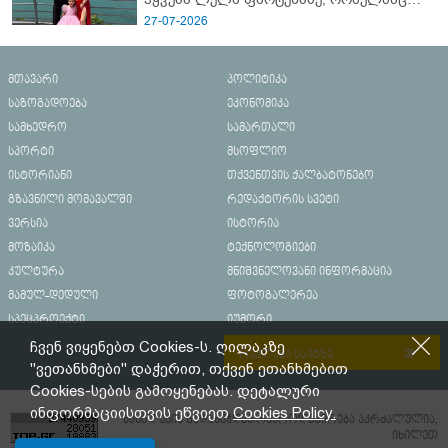
ბათუმში 16 წლის ბიჭი ზღვაში
27-07-2026
დახრჩობას გადაარჩინა
მთავარი
პოლიტიკა
საზოგადოება
ეკონომიკა
სამხედრო
სამართალი
სპორტი
მსოფლიო
ისტორიანი
თქვენთვის ქალბატონებო
გზავნილი მომავალში
რედაქტორის სვეტი
ვერსია
ისტორია
მოზაიკა
ტექნოლოგიები
კულტურა
მნიშვნელოვანი ინფორმაცია
მამულ-დედული
ფოტოგალერეა
სპეცპროექტი
იუმორი
ჩვენ ვიყენებთ Cookies-ს. ღილაკზე
რეკლამა საიტზე
"ვეთანხმები" დაჭერით, თქვენ ეთანხმებით
Cookies-სების გამოყენებას. დეტალური
ინფორმაციისთვის ეწვიეთ
Cookies Policy.
მასალების გადაბეჭდვა/რეპროდუცირება აკრძალულია,
იხილეთ