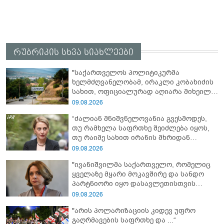
რუბრიკის სხვა სიახლეები
"საქართველოს პოლიტიკურმა
ხელმძღვანელობამ, ირაკლი კობახიძის
სახით, ოფიციალურად აღიარა მიხეილ
სააკაშვილი სამხედრო აგრესიის
09.08.2026
დამნაშავედ - ამიტომ, 2008 წლის
“ძალიან მნიშვნელოვანია გვესმოდეს,
აგვისტოს ომზე პასუხისმგებლობა უნდა
თუ რამხელა საფრთხე შეიძლება იყოს,
დაეკისროს ქვეყანას" - ოკუპირებული
თუ რაიმე სახით ირანის მხრიდან
ცხინვალის ე.წ. საგარეო უწყება
ფინანსური ინსტიტუტები აძლიერებს
09.08.2026
ზუსტად ბიძინა ივანიშვილის
"ივანიშვილმა საქართველო, რომელიც
ანტიეროვნული ხელისუფლების
ყველაზე მყარი მოკავშირე და სანდო
ფინანსურ სტაბილურობას“ - ხატია
პარტნიორი იყო დასავლეთისთვის
დეკანოიძე
რეგიონში, რუსეთის და ირანის
09.08.2026
სისხლიანი რეჟიმების ფულის
"არის პოლარიზაციის კიდევ უფრო
სამრეცხაოდ აქცია"
გაღრმავების საფრთხე და ...“