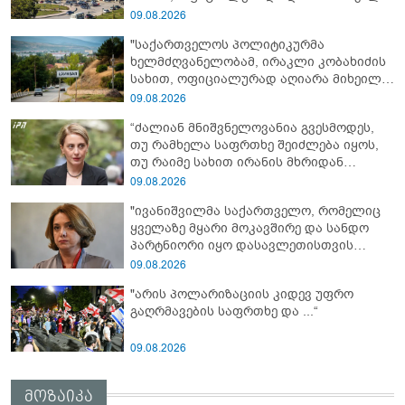
სააკაშვილი სამხედრო აგრესიის
09.08.2026
დამნაშავედ - 2008 წლის აგვისტოს ომზე
"საქართველოს პოლიტიკურმა
პასუხისმგებლობა უნდა დაეკისროს
ხელმძღვანელობამ, ირაკლი კობახიძის
ქვეყანას"
სახით, ოფიციალურად აღიარა მიხეილ
სააკაშვილი სამხედრო აგრესიის
09.08.2026
დამნაშავედ - ამიტომ, 2008 წლის
“ძალიან მნიშვნელოვანია გვესმოდეს,
აგვისტოს ომზე პასუხისმგებლობა უნდა
თუ რამხელა საფრთხე შეიძლება იყოს,
დაეკისროს ქვეყანას" - ოკუპირებული
თუ რაიმე სახით ირანის მხრიდან
ცხინვალის ე.წ. საგარეო უწყება
ფინანსური ინსტიტუტები აძლიერებს
09.08.2026
ზუსტად ბიძინა ივანიშვილის
"ივანიშვილმა საქართველო, რომელიც
ანტიეროვნული ხელისუფლების
ყველაზე მყარი მოკავშირე და სანდო
ფინანსურ სტაბილურობას“ - ხატია
პარტნიორი იყო დასავლეთისთვის
დეკანოიძე
რეგიონში, რუსეთის და ირანის
09.08.2026
სისხლიანი რეჟიმების ფულის
"არის პოლარიზაციის კიდევ უფრო
სამრეცხაოდ აქცია"
გაღრმავების საფრთხე და ...“
09.08.2026
მოზაიკა