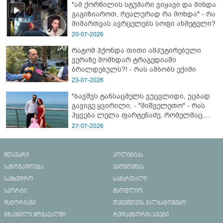
"ამ ქორწილის სტუმარი ვიყავი და მინდა
გაგიზიაროთ, რეალურად რა მოხდა" - რა
მიმართვას ავრცელებს სოფი ახმეტელი?
20-07-2026
რატომ ჰქონდა თითი ამპუტირებული
ვერაზე მომხდარ ტრაგედიაში
ბრალდებულს?! - რას ამბობს ექიმი
23-07-2026
"ბავშვს ტანსაცმელს ვუცვლიდი, უცბად
გავიგე ყვირილი, - "მიშველეთო" - რას
ჰყვება ლელა ფარტენაძე, რომელმაც
ბათუმში 16 წლის ბიჭი ზღვაში
27-07-2026
დახრჩობას გადაარჩინა
მთავარი
პოლიტიკა
საზოგადოება
ეკონომიკა
სამხედრო
სამართალი
სპორტი
მსოფლიო
ისტორიანი
თქვენთვის ქალბატონებო
გზავნილი მომავალში
რედაქტორის სვეტი