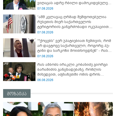
ვიღაცას ადრე რბილი დამოკიდებულება
ჰქონდა რუსეთთან და ახლა გახდნენ
07.08.2026
"რუსოფობები"“ - გიგი წერეთელი
“აშშ კვლავაც ღრმად შეშფოთებულია
რუსეთის მიერ საქართველოს
ტერიტორიის განგრძობადი ოკუპაციით
და გმობს ოკუპაციის პირობებში
07.08.2026
მომხდარ მკვლელობებს, გატაცებებსა
“"ქო­ცებს“ ვერ უპა­ტი­ე­ბი­ათ ჩემ­თვის, რომ
და სხვა სახის ძალადობას“ - აშშ-ს
არ დავ­ტო­ვე სა­ქარ­თვე­ლო, რო­გორც პუ­
საელჩო
ტი­ნი და სარ­კო­ზი მო­ი­თხოვ­დნენ“ - რას
წერს მიხეილ სააკაშვილი
07.08.2026
რას ამბობს ირაკლი კობახიძე გიორგი
ბარამიძის განცხადებაზე, რომლის
მიხედვით, აფხაზეთში ომის დროს
„ჩვენებს ტყვეები არ აჰყავდათ"
06.08.2026
მოზაიკა