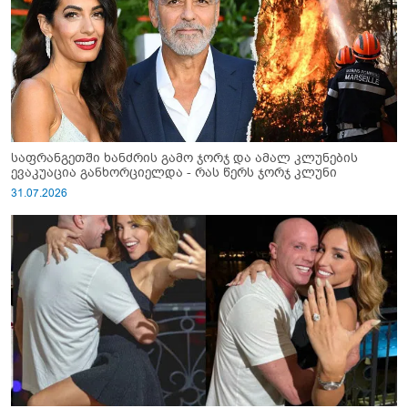
საფრანგეთში ხანძრის გამო ჯორჯ და ამალ კლუნების
ევაკუაცია განხორციელდა - რას წერს ჯორჯ კლუნი
31.07.2026