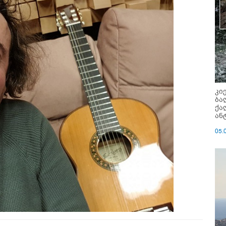
კი
ბა
ქა
ან
05.