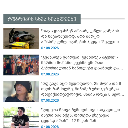
რუბრიკის სხვა სიახლეები
"თავს დაესხნენ არასრულწლოვანების
და სავარაუდოდ, არა მარტო
არასრულწლოვანების ჯგუფი "შეკვეთის
მიტანისას, "გლოვოს" კურიერია
07.08.2026
უპატიოსნესი ობოლი ბიჭი" - რას წერს
“გვახსოვს გმირები, გვახსოვს მტერი” -
ადვოკატი?
მარშის მონაწილეებმა გმირთა
მემორიალთან სანთლები დაანთეს და
გმირების ხსოვნას პატივი მიაგეს
07.08.2026
“თუ გიგა იყო პედოფილი, 28 წლის და 8
თვის მანძილზე, მინიმუმ ერთჯერ უნდა
დაფიქსირებულიყო, მაშინ როცა 8 წელი
ამზადებდა მოსწავლეებს! - იპოვონ ერთი
07.08.2026
გოგონა, ვისაც გიგა სექსუალურად
"ვიდეოს ნახვა ჩემთვის იყო სიკვდილი -
ავიწროებდა” - ეკა კუპატაძე
ისეთი ხმა აქვს, თითქოს ეხვეწება,
ცუდად არის" - 12 წლის წინ
გაუჩინარებული ბიჭის დედა
07.08.2026