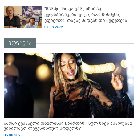
გავრცელებულ ვიდეოზე პირველ
"მარტო როცა ვარ, ხშირად
კომენტარს აკეთებს
ველაპარაკები, ვიცი, რომ მისმენს,
ვფიქრობ, თავზე მადგას და მეფერება...“
- გიორგი კეკელიძე გმირი ანწუხელიძის
07.08.2026
გამზრდელი მამიდის ემოციურ
მონათხრობს აქვეყნებს
მოზაიკა
ნაომი ქემპბელი თბილისში ჩამოდის - სულ სხვა ამპლუაში
ვიხილავთ ლეგენდარულ მოდელს?
05.08.2026