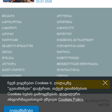
23-07-2026
მთავარი
პოლიტიკა
საზოგადოება
ეკონომიკა
სამხედრო
სამართალი
სპორტი
მსოფლიო
ისტორიანი
თქვენთვის ქალბატონებო
გზავნილი მომავალში
რედაქტორის სვეტი
ვერსია
ისტორია
მოზაიკა
ტექნოლოგიები
კულტურა
მნიშვნელოვანი ინფორმაცია
მამულ-დედული
ფოტოგალერეა
სპეცპროექტი
იუმორი
ჩვენ ვიყენებთ Cookies-ს. ღილაკზე
რეკლამა საიტზე
"ვეთანხმები" დაჭერით, თქვენ ეთანხმებით
Cookies-სების გამოყენებას. დეტალური
ინფორმაციისთვის ეწვიეთ
Cookies Policy.
მასალების გადაბეჭდვა/რეპროდუცირება აკრძალულია,
იხილეთ
ვეთანხმები