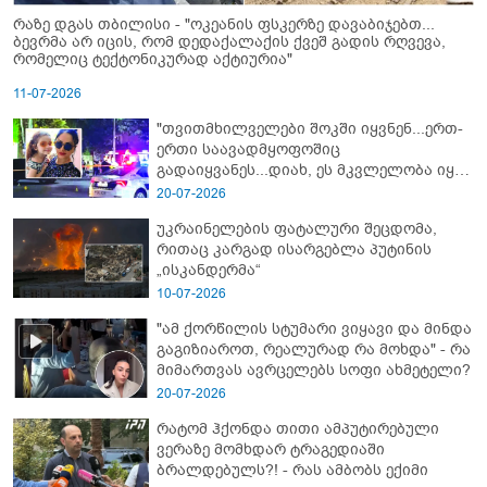
რაზე დგას თბილისი - "ოკეანის ფსკერზე დავაბიჯებთ...
ბევრმა არ იცის, რომ დედაქალაქის ქვეშ გადის რღვევა,
რომელიც ტექტონიკურად აქტიურია"
11-07-2026
"თვითმხილველები შოკში იყვნენ...ერთ-
ერთი საავადმყოფოშიც
გადაიყვანეს...დიახ, ეს მკვლელობა იყო"
- გორში დატრიალებული ტრაგედიის
20-07-2026
ახალი დეტალები
უკრაინელების ფატალური შეცდომა,
რითაც კარგად ისარგებლა პუტინის
„ისკანდერმა“
10-07-2026
"ამ ქორწილის სტუმარი ვიყავი და მინდა
გაგიზიაროთ, რეალურად რა მოხდა" - რა
მიმართვას ავრცელებს სოფი ახმეტელი?
20-07-2026
რატომ ჰქონდა თითი ამპუტირებული
ვერაზე მომხდარ ტრაგედიაში
ბრალდებულს?! - რას ამბობს ექიმი