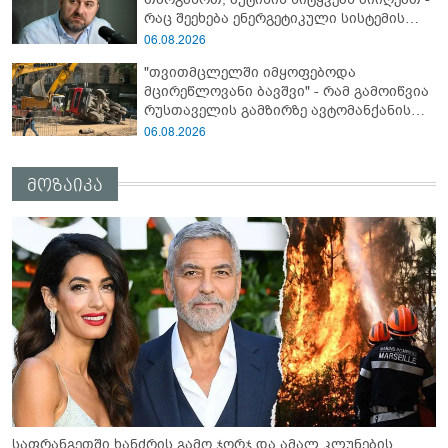
რაც შეეხება ენერგეტიკული სისტემის
პრობლემას, ნამდვილად ვაპირებ
06.08.2026
მოვიმარაგო არა მხოლოდ სანთლები,
"თვითმცლელში იმყოფებოდა
არამედ აღვადგინო ხაზის ტელეფონიც" -
მცირეწლოვანი ბავშვი" - რამ გამოიწვია
გია ჯაფარიძე
რუსთაველის გამზირზე ავტომანქანის
გადაბრუნება: “ჯივიპი” განცხადებას
06.08.2026
ავრცელებს
მოზაიკა
საფრანგეთში ხანძრის გამო ჯორჯ და ამალ კლუნების