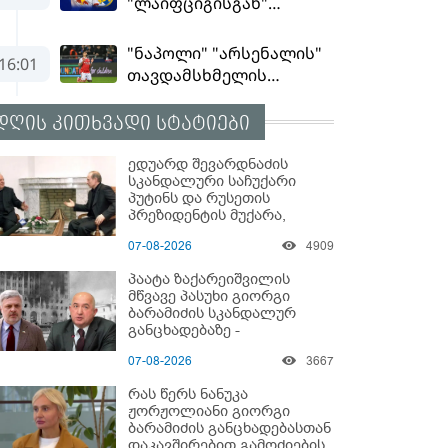
დღის კითხვადი სტატიები
ედუარდ შევარდნაძის
სკანდალური საჩუქარი
პუტინს და რუსეთის
პრეზიდენტის მუქარა,
რომელიც 6 წლის შემდეგ
07-08-2026
4909
აასრულა
პაატა ზაქარეიშვილის
მწვავე პასუხი გიორგი
ბარამიძის სკანდალურ
განცხადებაზე -
"ყველაფერი დეტალურად
07-08-2026
3667
ვიცი... კამანში მოკლული
ქართველები მე
რას წერს ნანუკა
გადმოვასვენე... ბარამიძე
ჟორჟოლიანი გიორგი
კი ტყუის"
ბარამიძის განცხადებასთან
დაკავშირებით გამოძიების