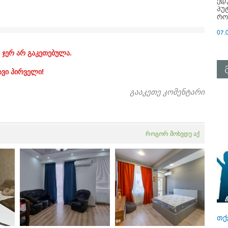
ედ
პუ
რო
07.
 ჯერ არ გაკეთებულა.
ავი პირველი!
გააკეთე კომენტარი
როგორ მოხვდე აქ
თქ