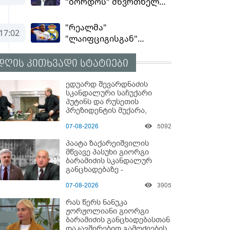
დღის კითხვადი სტატიები
ედუარდ შევარდნაძის
სკანდალური საჩუქარი
პუტინს და რუსეთის
პრეზიდენტის მუქარა,
რომელიც 6 წლის შემდეგ
07-08-2026
5092
აასრულა
პაატა ზაქარეიშვილის
მწვავე პასუხი გიორგი
ბარამიძის სკანდალურ
განცხადებაზე -
"ყველაფერი დეტალურად
07-08-2026
3905
ვიცი... კამანში მოკლული
ქართველები მე
რას წერს ნანუკა
გადმოვასვენე... ბარამიძე
ჟორჟოლიანი გიორგი
კი ტყუის"
ბარამიძის განცხადებასთან
დაკავშირებით გამოძიების